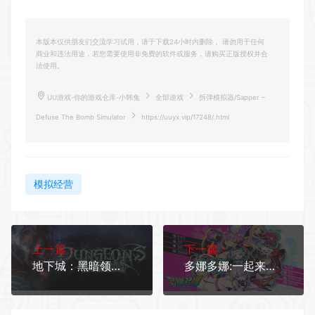
本版本仅供朋友们交流学习试用，请于下载24小时内删除， 请勿用于任何
商业和违法用途，若您需要使用非免费的软件或服务，请购买正版授权并合
法使用。
UU游戏-你的游戏仓库-小韩兔
全部游戏
拆弹模拟器/Sapper –
Defuse The Bomb Simulator
https://uuyx.vip/17248/.html
模拟经营
上一篇：
下一篇：
地下城：黑暗领主/Dungeons - The Dark Lord
多娜多娜:一起来干坏事吧（V1.1豪华版-集成MOD）