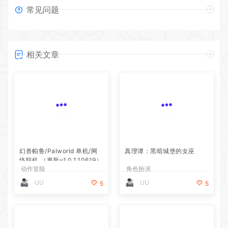
常见问题
相关文章
幻兽帕鲁/Palworld 单机/网
络联机 （更新v1.0.1.10619）
动作冒险
真理谭：黑暗城堡的女巫
UU
5
角色扮演
UU
5