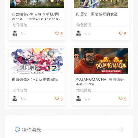
幻兽帕鲁/Palworld 单机/网
真理谭：黑暗城堡的女巫
络联机 （更新v1.0.1.10619）
动作冒险
角色扮演
UU
UU
5
5
银白钢铁X 1+2 双重收藏辑
POJANGMACHA :韩国街头
小吃模拟器
动作冒险
模拟经营
UU
UU
5
5
猜你喜欢