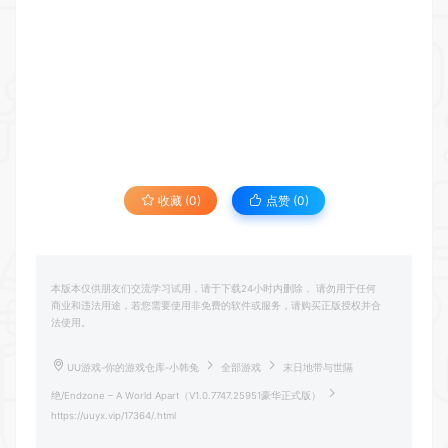
收藏 (0)
点赞 (
0
)
本版本仅供朋友们交流学习试用，请于下载24小时内删除， 请勿用于任何
商业和违法用途，若您需要使用非免费的软件或服务，请购买正版授权并合
法使用。
UU游戏-你的游戏仓库-小韩兔
全部游戏
末日地带与世隔
绝/Endzone – A World Apart（V1.0.7747.25951豪华正式版）
https://uuyx.vip/17364/.html