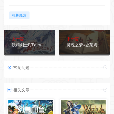
模拟经营
上一篇：
下一篇：
妖精剑士F/Fairy Fencer F(Build20150807)
焚魂之梦•史莱姆地下城•烤乳猪模拟器正式版（V1.00+MOD）
常见问题
相关文章