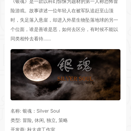
《银魂》是一款以科幻惊悚为题材的第一人称恐怖
冒
险
游戏。故事讲述一位年轻人在被军队追赶至山顶
时，失足落入悬崖，却进入外星生物坠落地球的另一
个位面，谁是善谁是恶，如何去区分，有时候不能以
同类相怜去看待……
名称: 银魂：Silver Soul
类型: 冒险,
休闲
, 独立, 策略
开发商: 秋太虚工作室