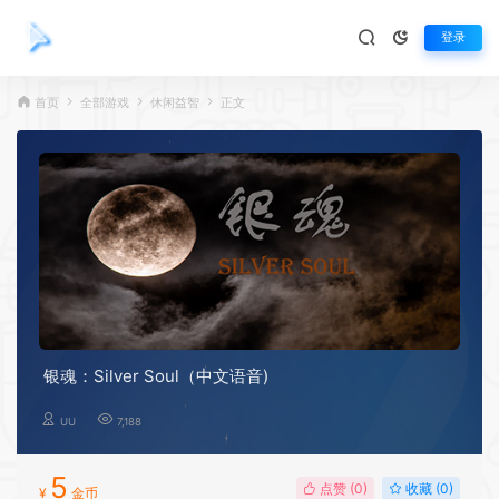
登录
首页
全部游戏
休闲益智
正文
银魂：Silver Soul（中文语音)
UU
7,188
5
点赞 (
0
)
收藏 (0)
¥
金币