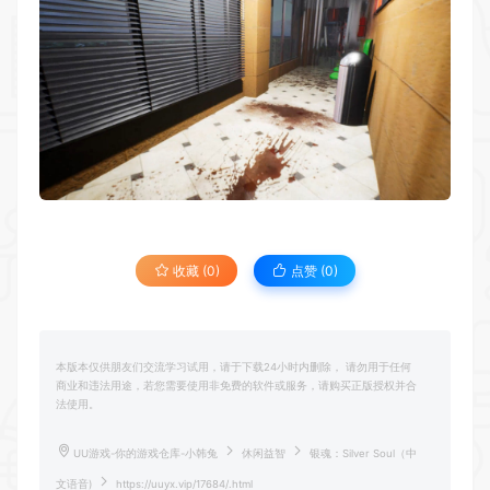
收藏 (0)
点赞 (
0
)
本版本仅供朋友们交流学习试用，请于下载24小时内删除， 请勿用于任何
商业和违法用途，若您需要使用非免费的软件或服务，请购买正版授权并合
法使用。
UU游戏-你的游戏仓库-小韩兔
休闲益智
银魂：Silver Soul（中
文语音)
https://uuyx.vip/17684/.html