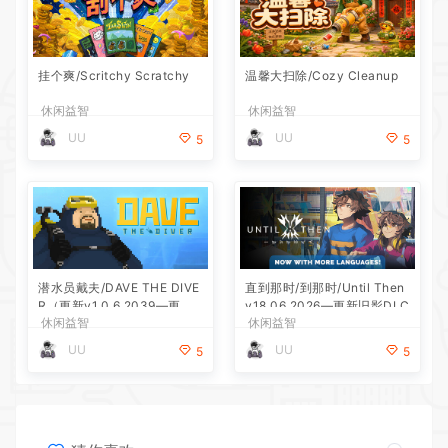
挂个爽/Scritchy Scratchy
温馨大扫除/Cozy Cleanup
休闲益智
休闲益智
UU
UU
5
5
潜水员戴夫/DAVE THE DIVE
直到那时/到那时/Until Then
R（更新v1.0.6.2039—更新D
v18.06.2026—更新旧影DLC
休闲益智
休闲益智
LC）
UU
UU
5
5