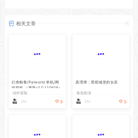
相关文章
真理谭：黑暗城堡的女巫
角色扮演
幻兽帕鲁/Palworld 单机/网
UU
5
络联机 （更新v1.0.1.10619）
动作冒险
UU
5