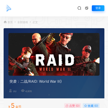
登录
首页
全部游戏
正文
突袭：二战/RAID: World War II()
UU
4,835
5
点赞 (
0
)
收藏 (0)
¥
金币