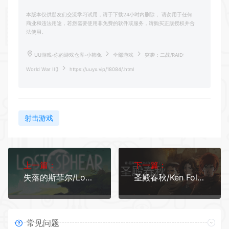
本版本仅供朋友们交流学习试用，请于下载24小时内删除， 请勿用于任何
商业和违法用途，若您需要使用非免费的软件或服务，请购买正版授权并合
法使用。
UU游戏-你的游戏仓库-小韩兔
全部游戏
突袭：二战/RAID:
World War II()
https://uuyx.vip/18084/.html
射击游戏
上一篇：
下一篇：
失落的斯菲尔/Lost Sphear（v20180306_Up1集成1号升级档） ()
圣殿春秋/Ken Folletts The Pillars of the Earth（v1.1.703-全3卷） ()
常见问题