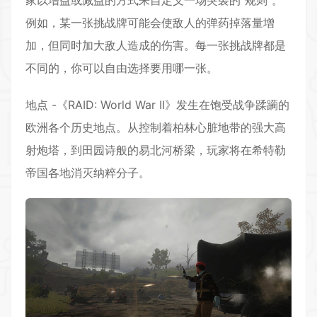
例如，某一张挑战牌可能会使敌人的弹药掉落量增
加，但同时加大敌人造成的伤害。每一张挑战牌都是
不同的，你可以自由选择要用哪一张。
地点 -《RAID: World War II》发生在饱受战争蹂躏的
欧洲各个历史地点。从控制着柏林心脏地带的强大高
射炮塔，到田园诗般的易北河桥梁，玩家将在希特勒
帝国各地消灭纳粹分子。