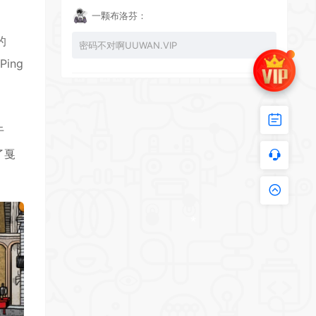
一颗布洛芬：
的
密码不对啊UUWAN.VIP
ing
UU：
*
看下损坏的文件 尝试重新下载损坏文件
于
了戛
zy002694：
有文件损坏，导致无法进入游戏，请更新
*