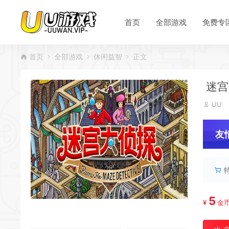
首页
全部游戏
免费专
首页
全部游戏
休闲益智
正文
*
迷宫大
*
UU
友
服
5
¥
金