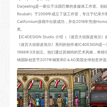
Darjeeling是一家位于法国巴黎的多媒体工作室。创始人
Roubah）于2009年成立了该工作室，专注于纪录片制
*
Californium游戏中出获成功，并在2018年凭借Homo M
奖。
【IC4DESIGN Studio 介绍（《迷宫大侦探皮埃
《迷宫大侦探皮埃尔》系列的创作者IC4DESIGN是一家总
1998年3月创立。他们通过其独特的艺术风格，将
纳国际创意节2017年铜奖和D＆AD英国全球创意评选
*
*
*
*