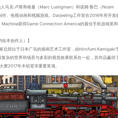
马克·卢斯蒂格曼（Marc Lustigman）和诺姆·鲁巴（Noam
*
作、电视动画和视频游戏。Darjeeling工作室在2016年所开发
achina获得Game Connection America的最佳手机游戏奖和P
*
尔》的绘本创作人）】
*
部位于日本广岛的插画艺术工作室，由Hirofumi Kamigaki
错综复杂的世界和场景与多彩的视觉效果联系在一起，其作品赢得
大赛2017年木铅笔等重要奖项。
*
*
*