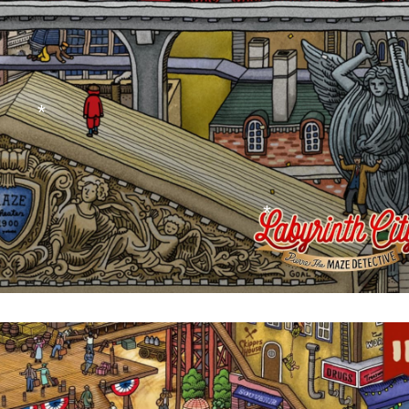
*
*
*