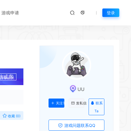
游戏申请
登录
信或客
升级会员
*
UU
联系
关注Ta
发私信
Ta
收藏 (0)
游戏问题联系QQ