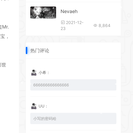
Nevaeh
2021-12-
8,864
r.
23
寻宝，
热门评论
*
彩世
小希：
666666666666666
UU：
小写的密码哈