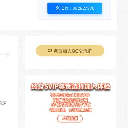
Q群：682827376
点击加入QQ交流群
页
侦探
*