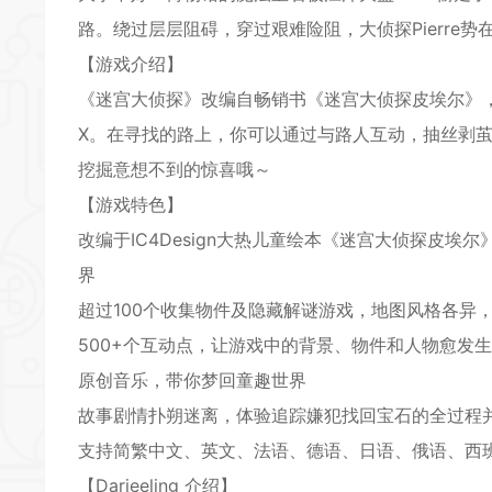
路。绕过层层阻碍，穿过艰难险阻，大侦探Pierre势
【游戏介绍】
《迷宫大侦探》改编自畅销书《迷宫大侦探皮埃尔》，
X。在寻找的路上，你可以通过与路人互动，抽丝剥
*
挖掘意想不到的惊喜哦～
*
【游戏特色】
改编于IC4Design大热儿童绘本《迷宫大侦探皮
*
界
超过100个收集物件及隐藏解谜游戏，地图风格各异
500+个互动点，让游戏中的背景、物件和人物愈发
原创音乐，带你梦回童趣世界
故事剧情扑朔迷离，体验追踪嫌犯找回宝石的全过程
*
支持简繁中文、英文、法语、德语、日语、俄语、西
【Darjeeling 介绍】
*