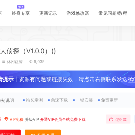
*
区
终身专享
更新记录
游戏修改器
常见问题/教程
侦探（V1.0.0）()
休闲益智
9,035
情提示
丨资源有问题或链接失效，请点击右侧联系发送私
！
*
站长亲测
急速下载
一键安装
免费更新
特别说明：
*
币
VIP免费
升级VIP
开通VIP会员全站免费下载
点赞 (
0
)