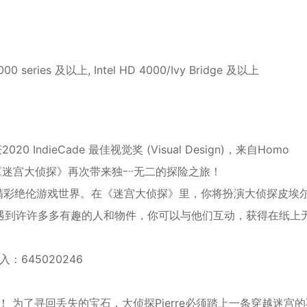
00 series 及以上, Intel HD 4000/Ivy Bridge 及以上
2020 IndieCade 最佳视觉奖 (Visual Design)，来自Homo
16)的制作人，《迷宫大侦探》再次带来独一无二的探险之旅！
造的精彩绝伦游戏世界。在《迷宫大侦探》里，你将扮演大侦探皮埃
遇到许许多多有趣的人和物件，你可以与他们互动，获得在纸上
645020246
！ 为了寻回丢失的宝石，大侦探Pierre必须踏上一条穿越迷宫