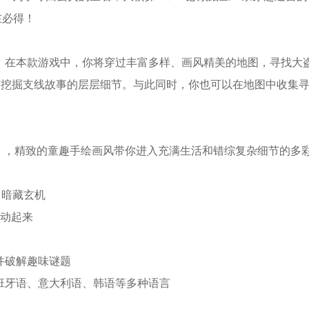
在必得！
*
*
在本款游戏中，你将穿过丰富多样、画风精美的地图，寻找大盗M
*
茧挖掘支线故事的层层细节。与此同时，你也可以在地图中收集
埃尔》，精致的童趣手绘画风带你进入充满生活和错综复杂细节的多
*
，暗藏玄机
生动起来
*
并破解趣味谜题
班牙语、意大利语、韩语等多种语言