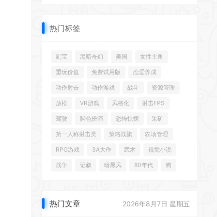
*
热门标签
刷宝
黑暗奇幻
美国
女性主角
重玩价值
免费试用版
恋爱养成
动作射击
动作游戏
战斗
资源管理
放松
VR游戏
风格化
射击FPS
驾驶
脚色扮演
恐怖惊悚
采矿
第一人称射击类
策略战旗
农场管理
RPG游戏
3A大作
武术
视觉小说
战争
记叙
暗黑风
80年代
狗
热门文章
2026年8月7日 星期五