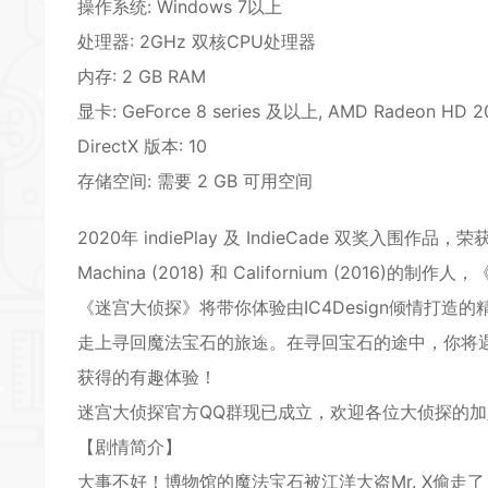
操作系统: Windows 7以上
处理器: 2GHz 双核CPU处理器
*
内存: 2 GB RAM
显卡: GeForce 8 series 及以上, AMD Radeon HD 20
*
DirectX 版本: 10
*
存储空间: 需要 2 GB 可用空间
2020年 indiePlay 及 IndieCade 双奖入围作品，荣获
Machina (2018) 和 Californium (20
《迷宫大侦探》将带你体验由IC4Design倾情打
走上寻回魔法宝石的旅途。在寻回宝石的途中，你将
获得的有趣体验！
*
迷宫大侦探官方QQ群现已成立，欢迎各位大侦探的加入：
【剧情简介】
大事不好！博物馆的魔法宝石被江洋大盗Mr. X偷走了