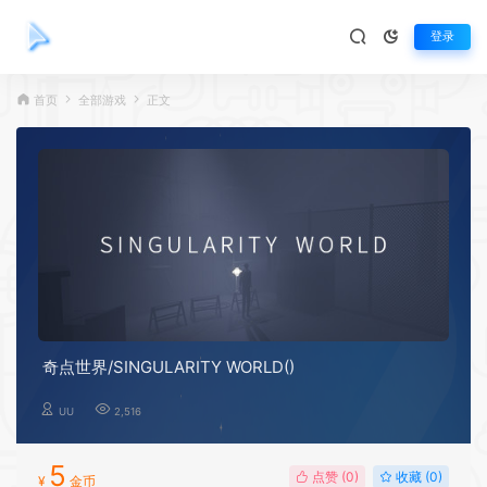
登录
首页
全部游戏
正文
奇点世界/SINGULARITY WORLD()
UU
2,516
5
点赞 (
0
)
收藏 (0)
¥
金币