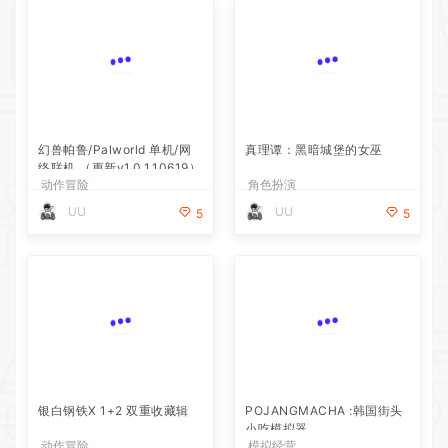
幻兽帕鲁/Palworld 单机/网
真理谭：黑暗城堡的女巫
络联机 （更新v1.0.1.10619）
动作冒险
角色扮演
UU
UU
5
5
银白钢铁X 1+2 双重收藏辑
POJANGMACHA :韩国街头
小吃模拟器
动作冒险
模拟经营
UU
UU
5
5