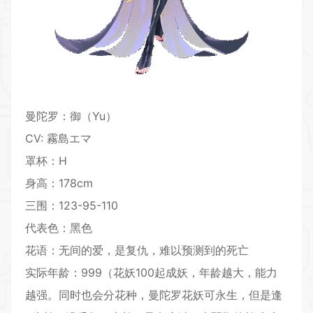
曼陀罗：御（Yu）
CV: 霧島エマ
罩杯：H
身高：178cm
三围：123-95-110
代表色：黑色
花语：无间的爱，是复仇，难以预测到的死亡
实际年龄：999（花妖100起成妖，年龄越大，能力
越强。同时也会分花种，曼陀罗花妖可永生，但是逢