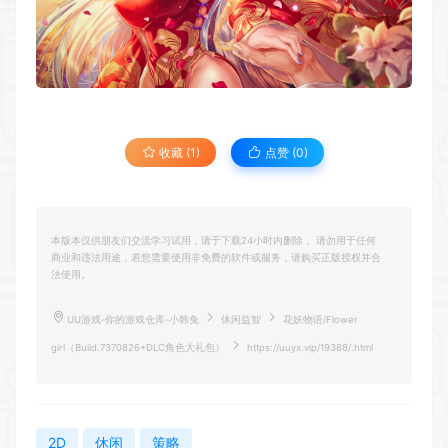
收藏 (1)
点赞 (
0
)
本版本仅供朋友们交流学习试用，请于下载24小时内删除， 请勿用于任何
商业和违法用途，若您需要使用非免费的软件或服务，请购买正版授权并合
法使用。
UU游戏-你的游戏仓库-小韩兔
休闲益智
花妖物语/Flower
girl（Build.7370826+DLC角色大礼包）
https://uuyx.vip/19388/.html
2D
休闲
策略