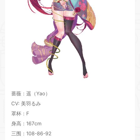
蔷薇：遥（Yao）
CV: 美羽るみ
罩杯：F
身高：167cm
三围：108-86-92