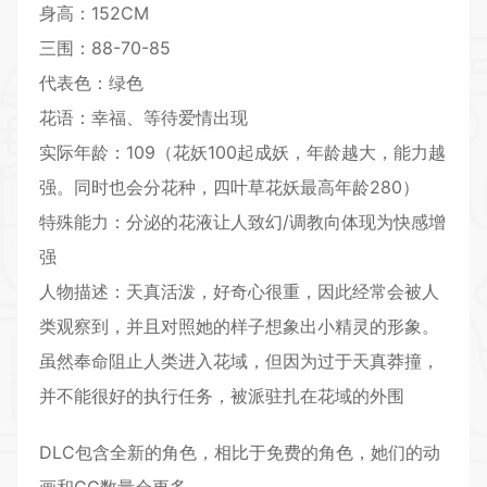
身高：152CM
三围：88-70-85
代表色：绿色
花语：幸福、等待爱情出现
实际年龄：109（花妖100起成妖，年龄越大，能力越
强。同时也会分花种，四叶草花妖最高年龄280）
特殊能力：分泌的花液让人致幻/调教向体现为快感增
强
人物描述：天真活泼，好奇心很重，因此经常会被人
类观察到，并且对照她的样子想象出小精灵的形象。
虽然奉命阻止人类进入花域，但因为过于天真莽撞，
并不能很好的执行任务，被派驻扎在花域的外围
DLC包含全新的角色，相比于免费的角色，她们的动