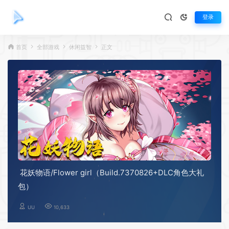
登录
首页
全部游戏
休闲益智
正文
花妖物语/Flower girl（Build.7370826+DLC角色大礼
包）
UU
10,633