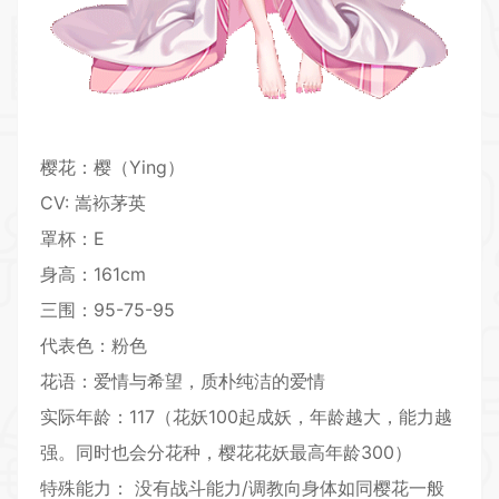
樱花：樱（Ying）
CV: 嵩袮茅英
罩杯：E
身高：161cm
三围：95-75-95
代表色：粉色
花语：爱情与希望，质朴纯洁的爱情
实际年龄：117（花妖100起成妖，年龄越大，能力越
强。同时也会分花种，樱花花妖最高年龄300）
特殊能力： 没有战斗能力/调教向身体如同樱花一般