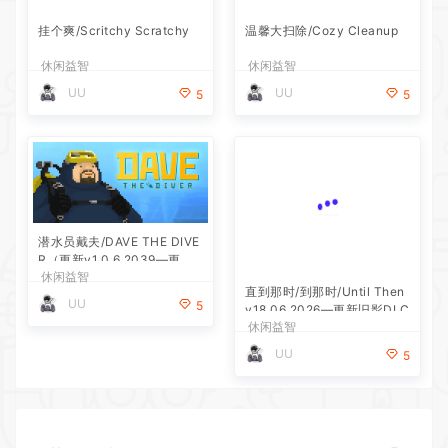
挂个爽/Scritchy Scratchy
温馨大扫除/Cozy Cleanup
休闲益智
休闲益智
UU
UU
5
5
潜水员戴夫/DAVE THE DIVE
R（更新v1.0.6.2039—更新D
休闲益智
LC）
直到那时/到那时/Until Then
UU
5
v18.06.2026—更新旧影DLC
休闲益智
UU
5