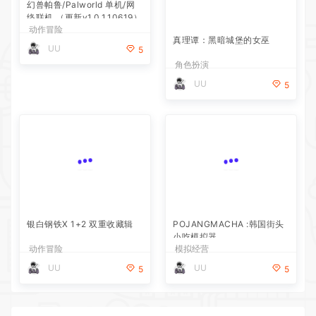
幻兽帕鲁/Palworld 单机/网
真理谭：黑暗城堡的女巫
络联机 （更新v1.0.1.10619）
动作冒险
角色扮演
UU
UU
5
5
银白钢铁X 1+2 双重收藏辑
POJANGMACHA :韩国街头
小吃模拟器
动作冒险
模拟经营
UU
UU
5
5
猜你喜欢
幻兽帕鲁/Palworld 单机/网络联机 （更新v1.0.1.10619）
2026-07-30