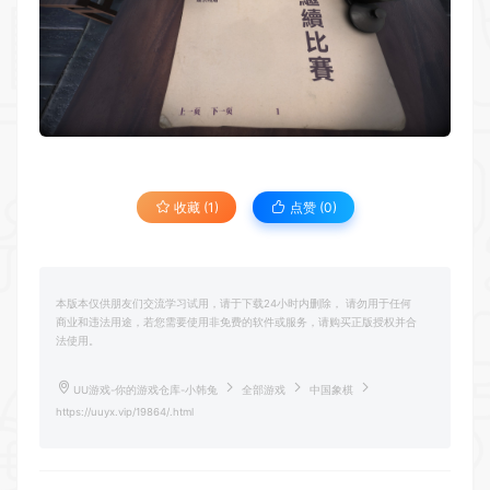
收藏 (1)
点赞 (
0
)
本版本仅供朋友们交流学习试用，请于下载24小时内删除， 请勿用于任何
商业和违法用途，若您需要使用非免费的软件或服务，请购买正版授权并合
法使用。
UU游戏-你的游戏仓库-小韩兔
全部游戏
中国象棋
https://uuyx.vip/19864/.html