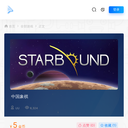
登录
首页
全部游戏
正文
中国象棋
UU
6,324
5
点赞 (
0
)
收藏 (1)
¥
金币