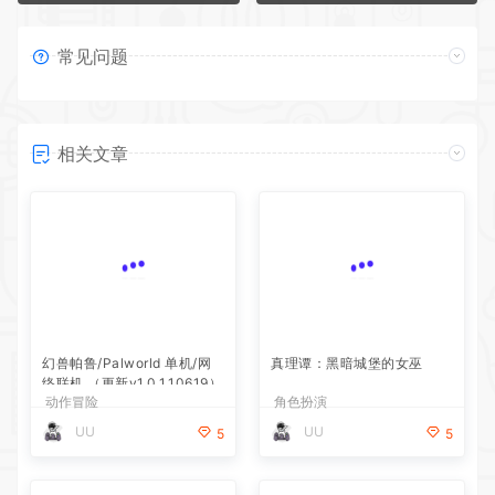
常见问题
相关文章
幻兽帕鲁/Palworld 单机/网
真理谭：黑暗城堡的女巫
络联机 （更新v1.0.1.10619）
动作冒险
角色扮演
UU
UU
5
5