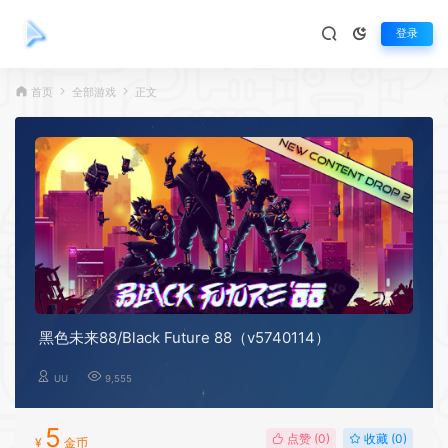
登录
首页
全部游戏
正文
黑色未来88/Black Future 88（v5740114）
UU
9,555
5
点赞 (
0
)
收藏 (0)
¥
金币