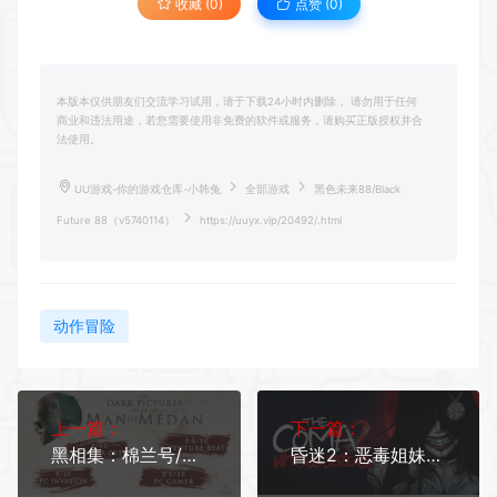
收藏 (0)
点赞 (
0
)
本版本仅供朋友们交流学习试用，请于下载24小时内删除， 请勿用于任何
商业和违法用途，若您需要使用非免费的软件或服务，请购买正版授权并合
法使用。
UU游戏-你的游戏仓库-小韩兔
全部游戏
黑色未来88/Black
Future 88（v5740114）
https://uuyx.vip/20492/.html
动作冒险
上一篇：
下一篇：
黑相集：棉兰号/Man of Medan（v20201030）
昏迷2：恶毒姐妹/The Coma 2: Vicious Sisters