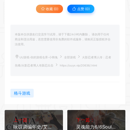
收藏 (0)
点赞 (
0
)
本版本仅供朋友们交流学习试用，请于下载24小时内删除， 请勿用于任何
商业和违法用途，若您需要使用非免费的软件或服务，请购买正版授权并合
法使用。
UU游戏-你的游戏仓库-小韩兔
全部游戏
火影忍者博人传：忍者
先锋/火影忍者博人传新忍出击
https://uuyx.vip/20636/.html
格斗游戏
上一篇：
下一篇：
咏叹调编年史/艾莉亚编年史（豪华版-V1.2.0.0-新DLC-亚马逊+全DLC）
灵魂能力6/6SoulCalibur 6（v2.31.01）