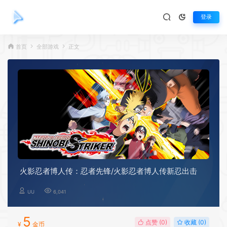
登录
首页
全部游戏
正文
火影忍者博人传：忍者先锋/火影忍者博人传新忍出击
UU
6,041
5
点赞 (
0
)
收藏 (0)
¥
金币