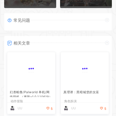
常见问题
相关文章
幻兽帕鲁/Palworld 单机/网
真理谭：黑暗城堡的女巫
络联机 （更新v1.0.1.10619）
动作冒险
角色扮演
UU
UU
5
5