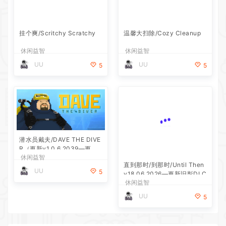
挂个爽/Scritchy Scratchy
温馨大扫除/Cozy Cleanup
休闲益智
休闲益智
UU
UU
5
5
潜水员戴夫/DAVE THE DIVE
R（更新v1.0.6.2039—更新D
休闲益智
LC）
直到那时/到那时/Until Then
UU
5
v18.06.2026—更新旧影DLC
休闲益智
UU
5