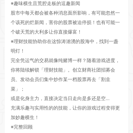
※趣味横生且荒腔走板的逗趣新闻
股市中每天都会被各种消息面所影响，有可能忽然一
个该死的烂新闻，害你的股票被迫停损！也有可能一
个破天荒的大利多让你直接爆富！
※理财技能协助你在这惊涛汹湧的股海中，找到一盏
明灯！
完全凭运气的交易就像纯赌博一样？随着游戏进度，
你将陆续解锁「理财技能」。创立财商社团招募会
员、发动会员们集中炒作某一档股票再去「割韭
菜」；
或是化身主力，直接决定当日走向是多还是空…
充满乐趣与实用性的的技能，让你的游戏过程变得更
加妙趣横生！
※完整回顾