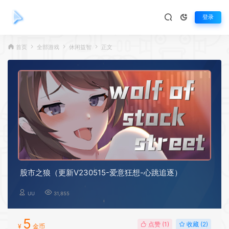
登录
首页
全部游戏
休闲益智
正文
股市之狼（更新V230515-爱意狂想-心跳追逐）
UU
31,855
5
点赞 (
1
)
收藏 (2)
¥
金币