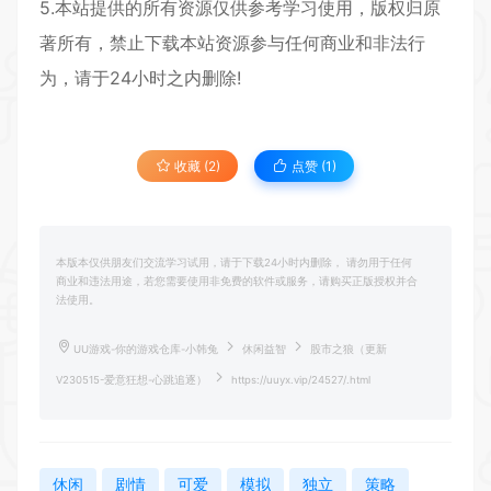
5.本站提供的所有资源仅供参考学习使用，版权归原
著所有，禁止下载本站资源参与任何商业和非法行
为，请于24小时之内删除!
收藏 (2)
点赞 (
1
)
本版本仅供朋友们交流学习试用，请于下载24小时内删除， 请勿用于任何
商业和违法用途，若您需要使用非免费的软件或服务，请购买正版授权并合
法使用。
UU游戏-你的游戏仓库-小韩兔
休闲益智
股市之狼（更新
V230515-爱意狂想-心跳追逐）
https://uuyx.vip/24527/.html
休闲
剧情
可爱
模拟
独立
策略