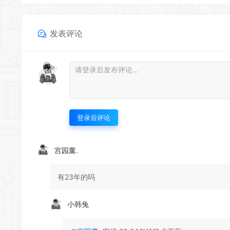
发表评论
登录后评论
宫园薰.
有23年的吗
小韩兔