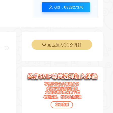
Q群：682827376
*
*
*
点击加入QQ交流群
*