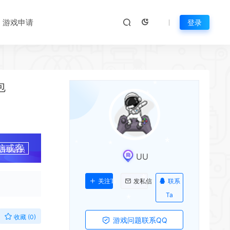
*
*
*
游戏申请
登录
*
*
包
*
*
*
信或客
升级会员
UU
*
*
*
联系
关注Ta
发私信
*
Ta
*
收藏 (0)
游戏问题联系QQ