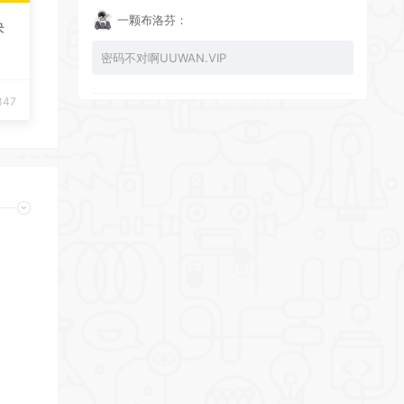
一颗布洛芬：
决
密码不对啊UUWAN.VIP
347
UU：
看下损坏的文件 尝试重新下载损坏文件
zy002694：
有文件损坏，导致无法进入游戏，请更新