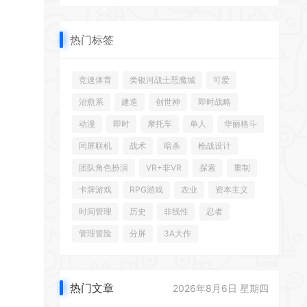
热门标签
竞速体育
类银河战士恶魔城
可爱
治愈系
建造
创世神
即时战略
动漫
即时
摩托车
单人
华丽格斗
同屏联机
战术
暗杀
枪战设计
团队角色扮演
VR+非VR
探索
重制
卡牌游戏
RPG游戏
农业
资本主义
时间管理
历史
非线性
忍者
管理冒险
分屏
3A大作
热门文章
2026年8月6日 星期四