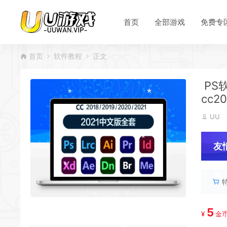
*
*
首页
全部游戏
免费专
*
*
*
首页
软件教程
正文
*
PS软
*
cc20
UU
*
友
*
*
*
服
*
*
5
¥
金