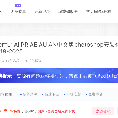
*
区
终身专享
更新记录
游戏修改器
常见问题/教程
*
*
*
*
*
*
*
件Lr Ai PR AE AU AN中文版photoshop安装
*
*
18-2025
软件教程
29,573
情提示
丨资源有问题或链接失效，请点击右侧联系发送私
*
*
！
站长亲测
急速下载
一键安装
免费更新
特别说明：
币
VIP免费
升级VIP
开通VIP会员全站免费下载
点赞 (
0
)