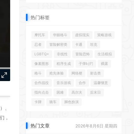
*
热门标签
*
摩托车
华丽格斗
虚拟现实
策略游戏
忍者
冒险解密类
卡通
坦克
*
LGBTQ+
非线性
冒险恐怖
生活模拟
像素图形
程序生成
子弹时间
裸露
格斗
抢先体验
网络梗
射击类
*
*
*
合作战役
音乐游戏
合作
温馨惬意
指向点击
困难
高尔夫
后末日
卡牌
骑车
脚色扮演
桶）、
色们，
热门文章
*
2026年8月6日 星期四