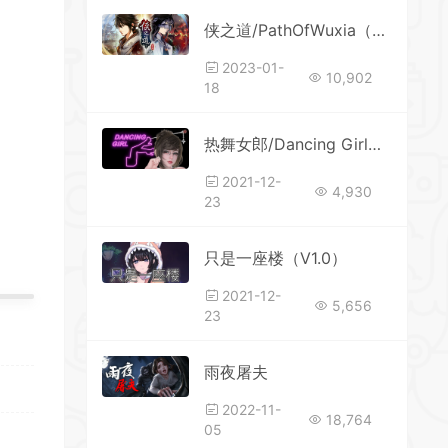
*
侠之道/PathOfWuxia（更新V3.0611360342-段红儿修正）
2023-01-
10,902
18
热舞女郎/Dancing Girl正式版（V20210315-全DLC全人物）
2021-12-
4,930
23
只是一座楼（V1.0）
*
2021-12-
5,656
23
雨夜屠夫
2022-11-
18,764
05