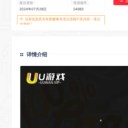
最近更新
资源编号
2024年07月28日
24983
*
当前信息若含有黄赌毒等违法违规不良内容，请点
*
此举报！
*
详情介绍
*
*
*
*