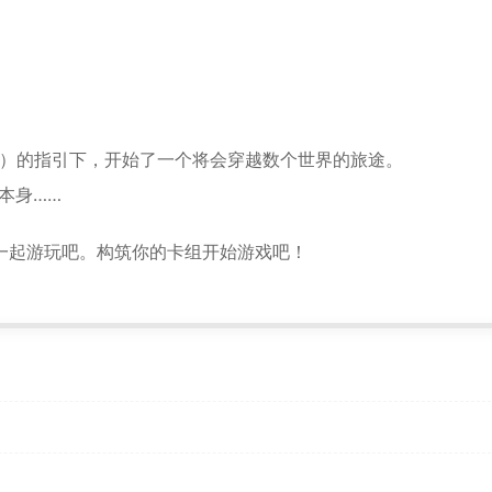
*
*
玛丽啵噗）的指引下，开始了一个将会穿越数个世界的旅途。
本身……
世界一起游玩吧。构筑你的卡组开始游戏吧！
*
*
*
*
*