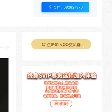
*
Q群：682827376
*
*
点击加入QQ交流群
*
*