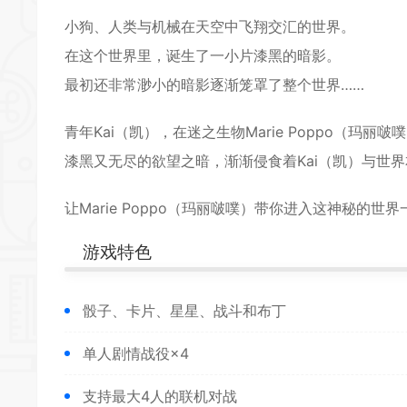
*
小
狗
、人类与机械在天空中飞翔交汇的世界。
在这个世界里，诞生了一小片漆黑的暗影。
最初还非常渺小的暗影逐渐笼罩了整个世界……
*
青年Kai（凯），在迷之生物Marie Poppo（
漆黑又无尽的欲望之暗，渐渐侵食着Kai（凯）与世界
*
*
*
让Marie Poppo（玛丽啵噗）带你进入这神秘的
游戏特色
*
骰子、卡片、星星、
战斗
和布丁
*
单人
剧情
战役×4
支持最大4人的联机对战