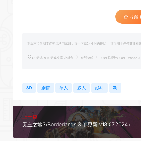
收藏 (
本版本仅供朋友们交流学习试用，请于下载24小时内删除， 请勿用于任何商业
UU游戏-你的游戏仓库-小韩兔
全部游戏
100%鲜橙汁/100% Orange J
3D
剧情
单人
多人
战斗
狗
上一篇：
无主之地3/Borderlands 3（ 更新 v18.07.2024）