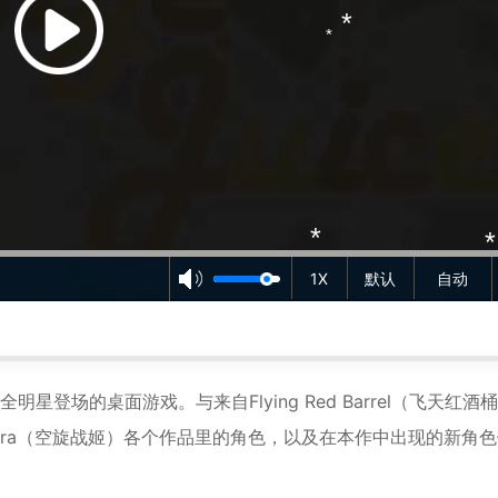
*
*
*
*
1X
默认
自动
*
*
作品全明星登场的桌面游戏。与来自Flying Red Barrel（飞天红酒
姬）、Sora（空旋战姬）各个作品里的角色，以及在本作中出现的新角