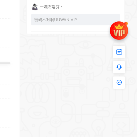
一颗布洛芬：
密码不对啊UUWAN.VIP
UU：
看下损坏的文件 尝试重新下载损坏文件
zy002694：
有文件损坏，导致无法进入游戏，请更新