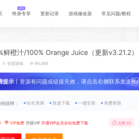
区
终身专享
更新记录
游戏修改器
常见问题/教程
%鲜橙汁/100% Orange Juice（更新v3.21.2）
全部游戏
84,065
情提示
丨资源有问题或链接失效，请点击右侧联系发送私
*
*
！
站长亲测
急速下载
一键安装
免费更新
特别说明：
币
VIP免费
升级VIP
开通VIP会员全站免费下载
点赞 (
0
)