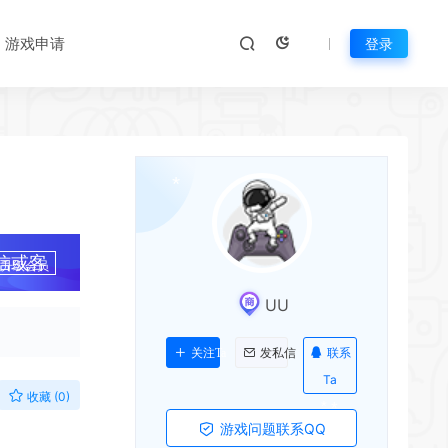
游戏申请
登录
*
*
信或客
升级会员
UU
联系
关注Ta
发私信
Ta
收藏 (0)
游戏问题联系QQ