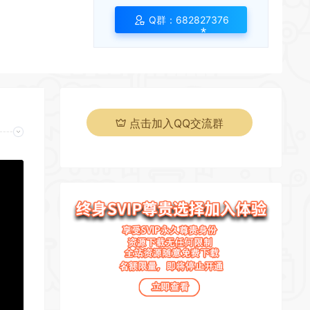
Q群：682827376
*
点击加入QQ交流群
*
*
*