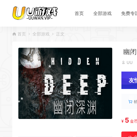
首页
全部游戏
免费专
首页
全部游戏
正文
幽闭深
UU
友
服
5
¥
金
*
*