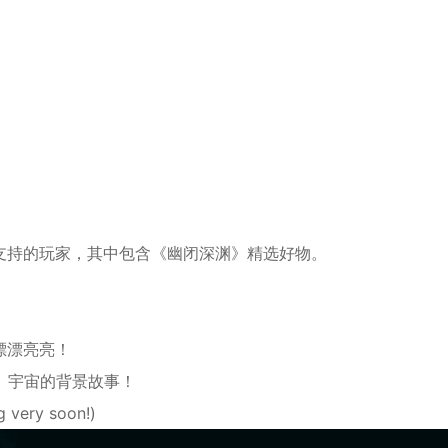
*
支持的玩家，其中包含《幽闭深渊》精选好物。
漂漂亮亮！
》宇宙的背景故事！
ry soon!)