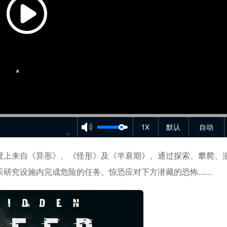
*
*
*
*
1X
默认
自动
度上来自《异形》、《怪形》及《半衰期》。通过
探索
、攀爬、
*
采研究设施内完成危险的任务。惊恐应对下方潜藏的
恐怖
……