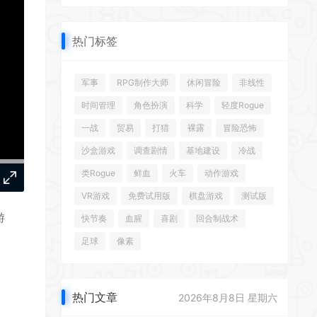
*
热门标签
军事
RPG制作大师
休闲冒险
非线性
时间管理
角色扮演
科学
轻度Rogue
一战
贸易
打猎
裸露
冒险恐怖
*
*
沙盒游戏
调查剧情
基地建设
冷战
类Rogue
鲜血
火车
动作游戏
*
*
VR游戏
免费试用版
棋盘游戏
测试版
游
快节奏
血腥
喜剧
回合制战术
*
足球
像素
热门文章
2026年8月8日 星期六