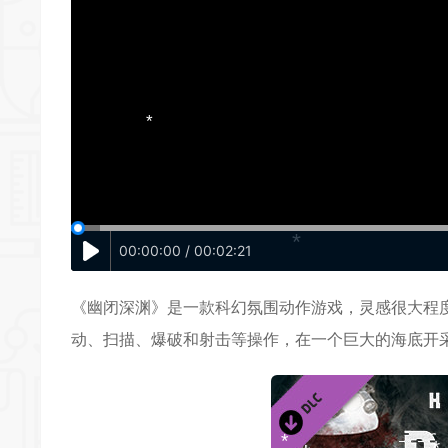
*
*
*
*
*
00:00:00 / 00:02:21
*
《幽闭深渊》是一款
科幻
氛围
动作游戏
，灵感很大程
动、扫描、爆破和
射击
等操作，在一个巨大的海底开
*