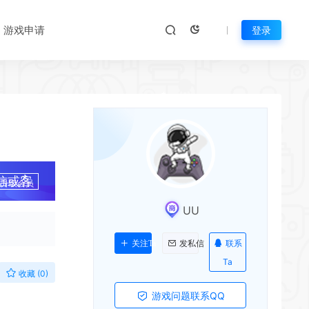
游戏申请
登录
*
信或客
升级会员
UU
联系
关注Ta
发私信
Ta
收藏 (0)
游戏问题联系QQ