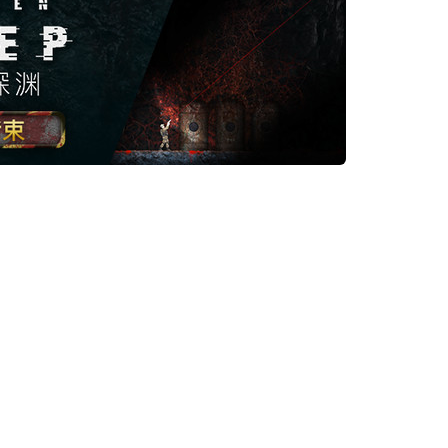
*
*
*
*