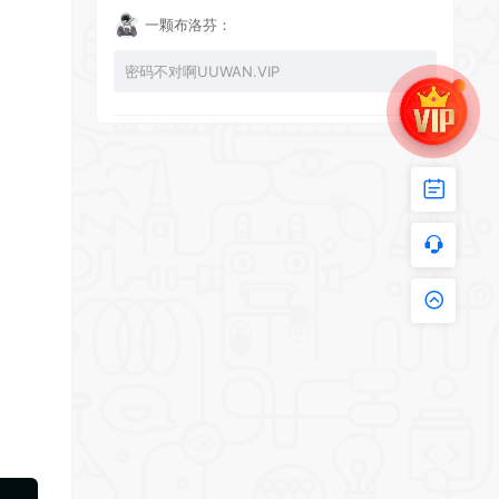
一颗布洛芬：
密码不对啊UUWAN.VIP
UU：
看下损坏的文件 尝试重新下载损坏文件
zy002694：
有文件损坏，导致无法进入游戏，请更新