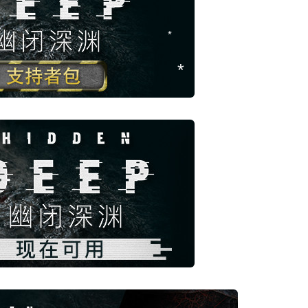
*
*
*
*
*
*