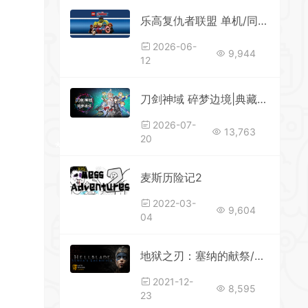
乐高复仇者联盟 单机/同屏多人
2026-06-
9,944
12
刀剑神域 碎梦边境|典藏版|更新v1.7.0.0—更新DLC
2026-07-
13,763
20
麦斯历险记2
2022-03-
9,604
04
地狱之刃：塞纳的献祭/Hellblade: Senuas Sacrifice（v20211117增强版）
2021-12-
8,595
23
*