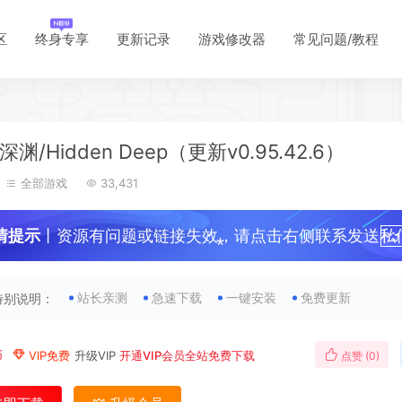
区
终身专享
更新记录
游戏修改器
常见问题/教程
*
渊/Hidden Deep（更新v0.95.42.6）
*
全部游戏
33,431
*
*
情提示
丨资源有问题或链接失效，请点击右侧联系发送私
！
站长亲测
急速下载
一键安装
免费更新
特别说明：
币
VIP免费
升级VIP
开通VIP会员全站免费下载
点赞 (
0
)