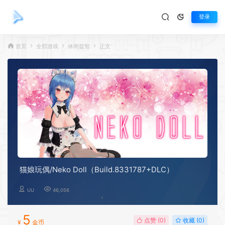
登录
首页
全部游戏
休闲益智
正文
猫娘玩偶/Neko Doll（Build.8331787+DLC）
UU
46,056
5
点赞 (
0
)
收藏 (0)
¥
金币