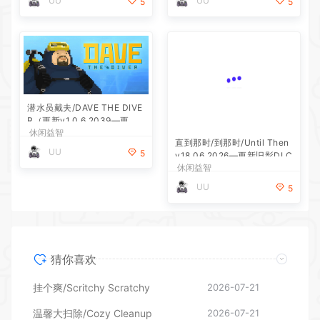
UU
UU
5
5
潜水员戴夫/DAVE THE DIVE
R（更新v1.0.6.2039—更新D
休闲益智
LC）
直到那时/到那时/Until Then
UU
5
v18.06.2026—更新旧影DLC
休闲益智
UU
5
猜你喜欢
挂个爽/Scritchy Scratchy
2026-07-21
温馨大扫除/Cozy Cleanup
2026-07-21