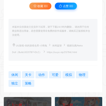
收藏 (0)
点赞 (
0
)
本版本仅供朋友们交流学习试用，请于下载24小时内删除， 请勿用于任何
商业和违法用途，若您需要使用非免费的软件或服务，请购买正版授权并合
法使用。
UU游戏-你的游戏仓库-小韩兔
休闲益智
猫娘玩偶/Neko
Doll（Build.8331787+DLC）
https://uuyx.vip/25794/.html
休闲
关卡
动作
可爱
模拟
物理
独立
策略
上一篇：
下一篇：