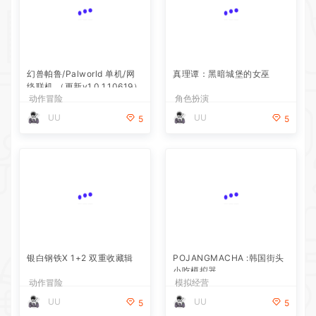
幻兽帕鲁/Palworld 单机/网
真理谭：黑暗城堡的女巫
络联机 （更新v1.0.1.10619）
动作冒险
角色扮演
UU
UU
5
5
银白钢铁X 1+2 双重收藏辑
POJANGMACHA :韩国街头
小吃模拟器
动作冒险
模拟经营
UU
UU
5
5