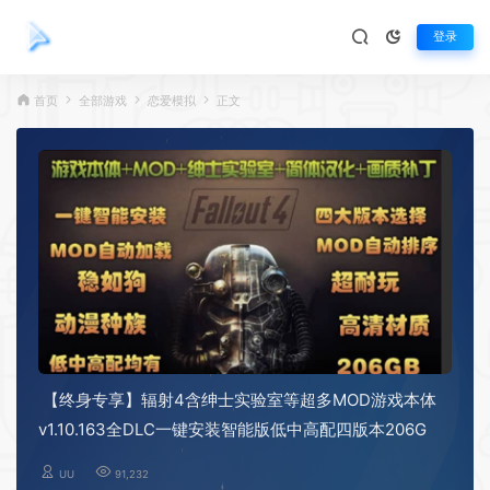
登录
首页
全部游戏
恋爱模拟
正文
【终身专享】辐射4含绅士实验室等超多MOD游戏本体
v1.10.163全DLC一键安装智能版低中高配四版本206G
UU
91,232