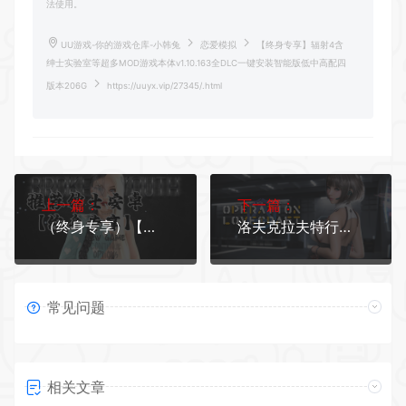
法使用。
UU游戏-你的游戏仓库-小韩兔
恋爱模拟
【终身专享】辐射4含
绅士实验室等超多MOD游戏本体v1.10.163全DLC一键安装智能版低中高配四
版本206G
https://uuyx.vip/27345/.html
上一篇：
下一篇：
（终身专享）【安卓】一个人玩的绅士安卓单机手游2000多款
洛夫克拉夫特行动（V4.0-新模式）
常见问题
相关文章