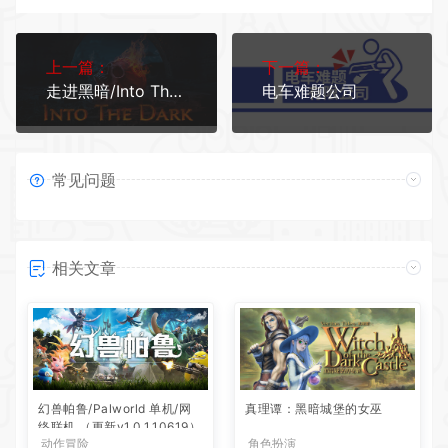
上一篇：
下一篇：
走进黑暗/Into The Dark
电车难题公司
常见问题
相关文章
幻兽帕鲁/Palworld 单机/网
真理谭：黑暗城堡的女巫
络联机 （更新v1.0.1.10619）
动作冒险
角色扮演