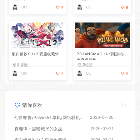
UU
UU
5
5
银白钢铁X 1+2 双重收藏辑
POJANGMACHA :韩国街头
小吃模拟器
动作冒险
模拟经营
UU
UU
5
5
猜你喜欢
幻兽帕鲁/Palworld 单机/网络联机 （更新v1.0.1.10619）
2026-07-30
真理谭：黑暗城堡的女巫
2026-07-21
银白钢铁X 1+2 双重收藏辑
2026-07-21