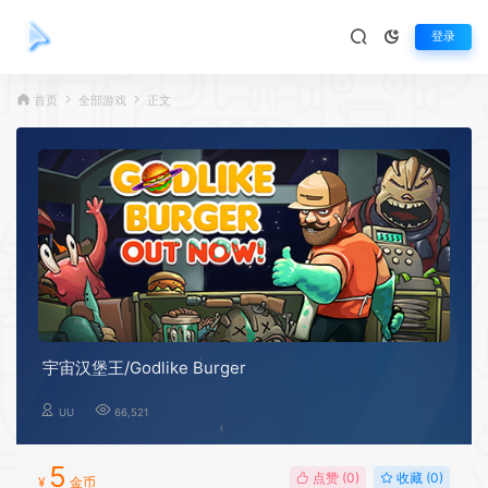
登录
首页
全部游戏
正文
宇宙汉堡王/Godlike Burger
UU
66,521
5
点赞 (
0
)
收藏 (0)
¥
金币