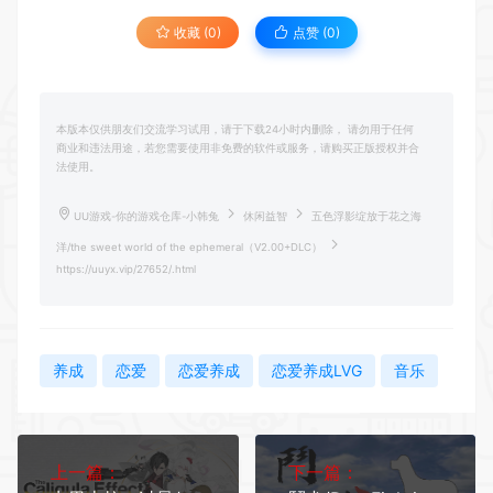
收藏 (0)
点赞 (
0
)
本版本仅供朋友们交流学习试用，请于下载24小时内删除， 请勿用于任何
商业和违法用途，若您需要使用非免费的软件或服务，请购买正版授权并合
法使用。
UU游戏-你的游戏仓库-小韩兔
休闲益智
五色浮影绽放于花之海
洋/the sweet world of the ephemeral（V2.00+DLC）
https://uuyx.vip/27652/.html
养成
恋爱
恋爱养成
恋爱养成LVG
音乐
上一篇：
下一篇：