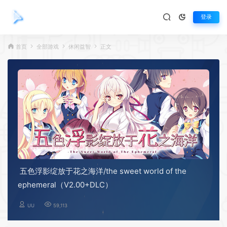
登录
首页
全部游戏
休闲益智
正文
五色浮影绽放于花之海洋/the sweet world of the
ephemeral（V2.00+DLC）
UU
59,113