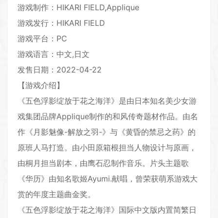
游戏制作：HIKARI FIELD,Applique
游戏发行：HIKARI FIELD
游戏平台：PC
游戏语言：中文,日文
发售日期：2022-04-22
【游戏介绍】
《五色浮影绽放于花之海洋》是由日本知名美少女游
戏集团品牌Applique制作的和风传奇题材作品。由名
作《月影魅像-解放之羽-》与《黄昏的禁忌之药》的
原班人马打造。由小田原箱根担当人物设计与原画，
由桐月担当剧本，由鹰石忍制作
音乐
。片头主题歌
《华历》由知名歌姬Ayumi.献唱，曾荣获萌系游戏大
赏的年度主题曲金奖。
《五色浮影绽放于花之海洋》国际中文版内置简繁日