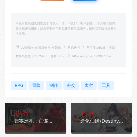
本版本仅供朋友们交流学习试用，请于下载24小时内删除， 请勿用于任何
商业和违法用途，若您需要使用非免费的软件或服务，请购买正版授权并合
法使用。
UU游戏-你的游戏仓库-小韩兔
角色扮演
星空/Starfield（ 更新
数字高级版 v1.16.244.0—更新DLC）
https://uuyx.vip/36932/.html
RPG
冒险
制作
外交
太空
工具
上一篇：
下一篇：
归零巡礼：亡谍镇魂曲 更新v1.1.37407
造化仙缘/Destiny of Immortal