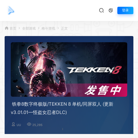
登录
首页
全部游戏
格斗游戏
正文
铁拳8数字终极版/TEKKEN 8 单机/同屏双人 (更新
v3.01.01—怪盗女忍者DLC)
UU
25,295