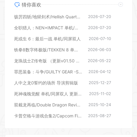
猜你喜欢
骇厉四斩/地狱剑术/Hellish Quart（更新v26.06.2026 单机/同屏双人）
2026-07-20
全职猎人：NEN×IMPACT 单机/同屏双人（更新v1.4.1—更新桀诺DLC）
2026-07-20
死或生 6：最后一战 单机/同屏双人
2026-07-10
铁拳8数字终极版/TEKKEN 8 单机/同屏双人 (更新v3.01.01—怪盗女忍者DLC)
2026-06-03
龙珠战士Z传奇版 （更新v01.50 单机/同屏多人—更新DAIMA组合包DLC）
2026-05-22
罪恶装备：斗争/GUILTY GEAR -STRIVE 单机/同屏双人 （更新v2.00—更新藏土缘 纱梦DLC）
2026-04-12
人中之龙0誓约的场所 导演剪辑版
2025-12-27
死神魂魄觉醒 单机/同屏双人 更新v1.30—更新兵主部一兵卫DLC
2025-11-02
双截龙再临/Double Dragon Revive 单机/同屏双人
2025-10-24
卡普空格斗游戏合集2/Capcom Fighting Collection 2 （更新v1.0.0.3）
2025-08-27