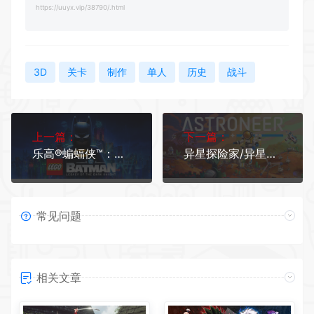
https://uuyx.vip/38790/.html
3D
关卡
制作
单人
历史
战斗
上一篇：
下一篇：
乐高®蝙蝠侠™：黑暗骑士之遗 单机/同屏双人
异星探险家/异星旅人 支持网络联机/单机版/ASTRONEER（更新v1.40.3.0—更新DLC）
常见问题
相关文章