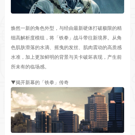
焕然一新的角色外型，与经由最新硬体打破极限的精
细高解析度模组，将「铁拳」
战斗
带往新境界。从角
色肌肤滑落的水滴、摇曳的发丝、肌肉震动的高质感
水准，加上更加鲜明的背景与
关卡
破坏表现，产生前
所未有的临场感。
▼揭开新幕的「铁拳」传奇