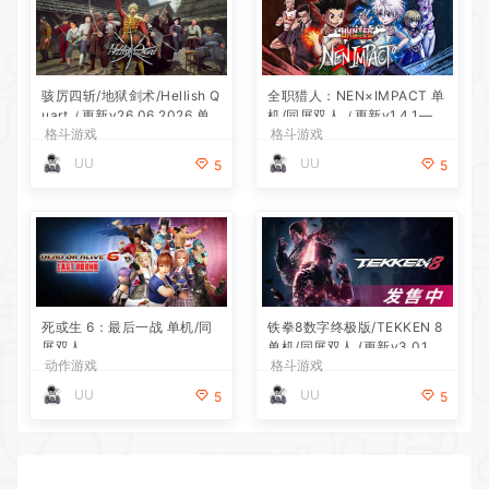
骇厉四斩/地狱剑术/Hellish Q
全职猎人：NEN×IMPACT 单
uart（更新v26.06.2026 单
机/同屏双人（更新v1.4.1—更
格斗游戏
格斗游戏
机/同屏双人）
新桀诺DLC）
UU
UU
5
5
死或生 6：最后一战 单机/同
铁拳8数字终极版/TEKKEN 8
屏双人
单机/同屏双人 (更新v3.01.01
动作游戏
格斗游戏
—怪盗女忍者DLC)
UU
UU
5
5