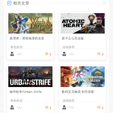
相关文章
真理谭：黑暗城堡的女巫
原子之心完全版
角色扮演
游戏推荐
UU
UU
5
5
城市纷争/Urban Strife
数码宝贝物语 时空异客
角色扮演
游戏推荐
UU
UU
5
5