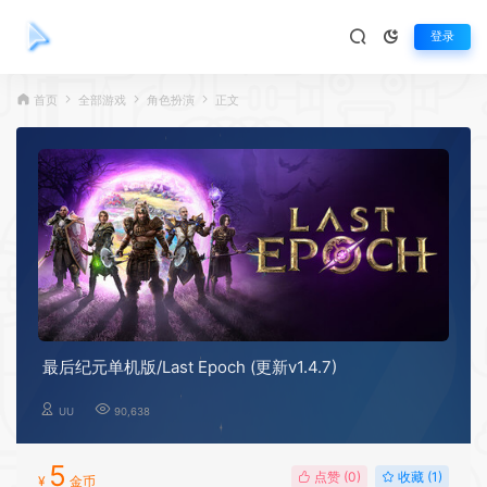
登录
首页
全部游戏
角色扮演
正文
最后纪元单机版/Last Epoch (更新v1.4.7)
UU
90,638
5
点赞 (
0
)
收藏 (1)
¥
金币