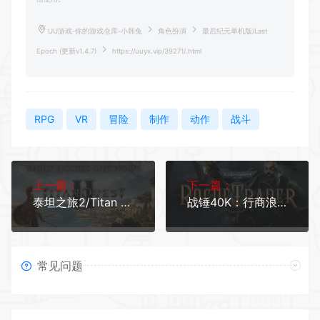
UU游戏-你的游戏仓库-小韩兔
角色扮演
最后纪元单机版/Last
Epoch (更新v1.4.7)
https://uuyx.vip/39271/.html
RPG
VR
冒险
制作
动作
战斗
上一篇：
下一篇：
泰坦之旅2/Titan Quest II 单机/网络联机 更新v0.6.0.131864
战锤40K：行商浪人 （更新v1.6.1.494—更新DLC）
常见问题