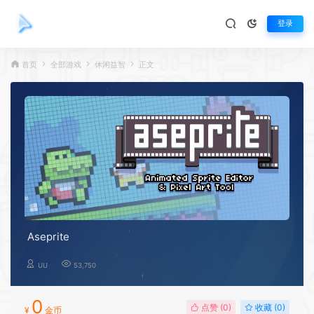
登录
首页
全部游戏
休闲益智
正文
Aseprite
UU
53,750
0
点赞 (
0
)
收藏 (0)
¥
金币