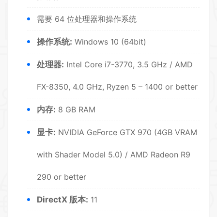
需要 64 位处理器和操作系统
操作系统:
Windows 10 (64bit)
处理器:
Intel Core i7-3770, 3.5 GHz / AMD
FX-8350, 4.0 GHz, Ryzen 5 – 1400 or better
内存:
8 GB RAM
显卡:
NVIDIA GeForce GTX 970 (4GB
VR
AM
with Shader Model 5.0) / AMD Radeon R9
290 or better
DirectX 版本:
11