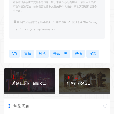
本版本仅供朋友们交流学习试用，请于下载24小时内删除， 请勿用于任何
商业和违法用途，若您需要使用非免费的软件或服务，请购买正版授权并合
法使用。
UU游戏-你的游戏仓库-小韩兔
射击游戏
沉没之城 /The Sinking
City
https://uuyx.vip/39502/.html
VR
冒险
对抗
开放世界
恐怖
探索
上一篇：
下一篇：
苦痛庄园/Halls of Torment
狂怒1 /RAGE
常见问题