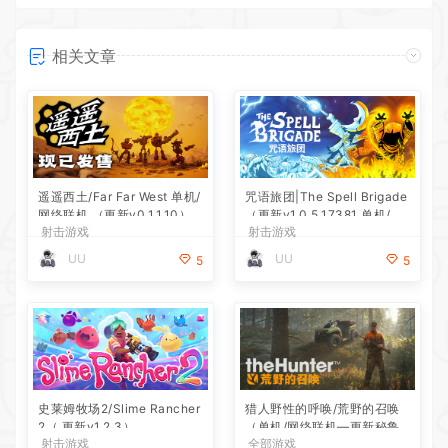
相关文章
遥遥西土/Far Far West 单机/
咒语旅团|The Spell Brigade
网络联机 （更新v0.1.1.10）
（更新v1.0.5.17381 单机/网
射击游戏
射击游戏
络联机）
UU
UU
5
5
史莱姆牧场2/Slime Rancher
猎人野性的呼唤/荒野的召唤
2（ 更新v1.2.3）
（单机/网络联机—更新秘鲁
射击游戏
全部游戏
保护区DLC）