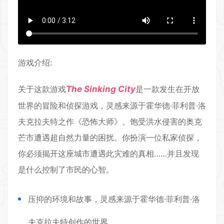
游戏介绍:
关于这款游戏
The Sinking City
是一款发生在
开放
世界
的
冒险
和侦探游戏，灵感来源于霍华德·菲利普·洛
夫克拉夫特之作《
恐怖
大师》。饱受洪水侵害的奥克
芒市遭遇超自然力量的困扰。你扮演一位私家侦探，
你必须揭开这座城市遭遇此灾难的真相……并且发现
是什么控制了市民的心智。
压抑的环境和故事，灵感来源于霍华德·菲利普·洛
夫克拉夫特创作的世界。