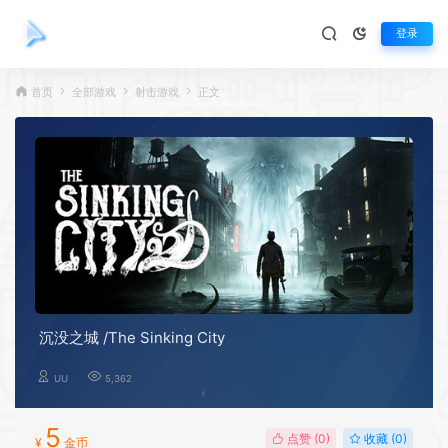
登录
首页
全部游戏
射击游戏
正文
沉没之城 /The Sinking City
UU
5,362
5
点赞 (
0
)
收藏 (0)
¥
金币