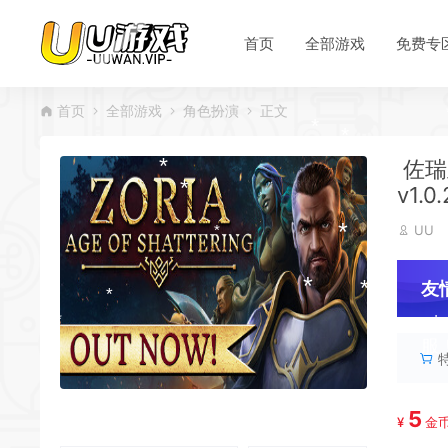
首页
全部游戏
免费专
首页
全部游戏
角色扮演
正文
佐瑞亚
v1.0
*
UU
*
友
*
服
*
*
*
5
¥
金
*
*