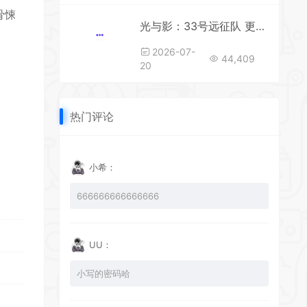
骨悚
光与影：33号远征队 更新v68322 |容量43GB|全DLCs|官方简体中文|支持键盘.鼠标.手柄
2026-07-
44,409
20
热门评论
小希：
666666666666666
UU：
小写的密码哈