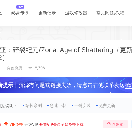
*
区
终身专享
更新记录
游戏修改器
常见问题/教程
*
：碎裂纪元/Zoria: Age of Shattering（更
.2）
*
*
角色扮演
18,708
*
*
情提示
丨资源有问题或链接失效，请点击右侧联系发送私
*
*
*
！
*
站长亲测
急速下载
一键安装
免费更新
特别说明：
*
*
币
VIP免费
升级VIP
开通VIP会员全站免费下载
点赞 (
0
)
*