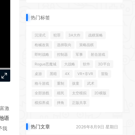
*
热门标签
*
沉浸式
犯罪
3A大作
战棋策略
枪械改装
选择取向
策略战棋
即时战略
控制器
军事
射击游戏
Rogue恶魔城
大战略
软件
3D平台
*
桌游
黑暗
4X
VR+非VR
冒险
格斗游戏
重制
孩童
武术
全部游戲
殖民
太空模拟
2D横版
模拟养成
摔角
正版共享
富激
他语
热门文章
2026年8月9日 星期日
予我