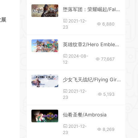
堕落军团：荣耀崛起/Fallen Legion()
发展
2021-12-
6,880
23
英雄纹章2/Hero Emblems II
2024-08-
77,667
12
少女飞天战纪/Flying Girlsxht
2021-12-
5,193
23
仙肴圣餐/Ambrosia
2021-12-
8,269
23