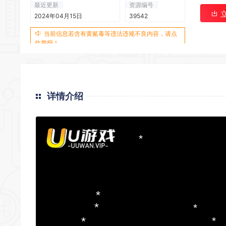
*
最近更新
资源编号
2024年04月15日
39542
当前信息若含有黄赌毒等违法违规不良内容，请点
此举报！
*
详情介绍
*
*
*
*