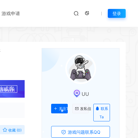
游戏申请
登录
*
新
*
*
*
*
信或客
升级会员
UU
*
*
联系
关注Ta
发私信
Ta
*
*
收藏 (0)
游戏问题联系QQ