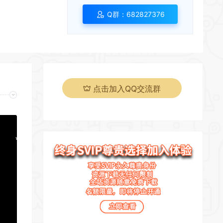
*
Q群：682827376
*
*
*
*
点击加入QQ交流群
*