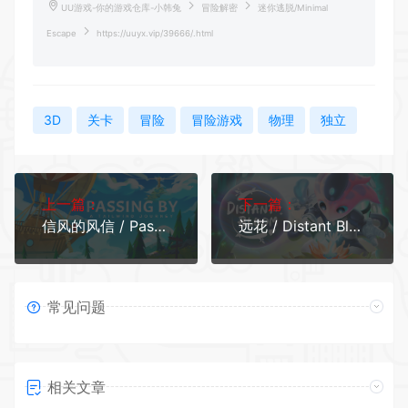
UU游戏-你的游戏仓库-小韩兔
冒险解密
迷你逃脱/Minimal
Escape
https://uuyx.vip/39666/.html
3D
关卡
冒险
冒险游戏
物理
独立
上一篇：
下一篇：
信风的风信 / Passing By - A Tailwind Journey
远花 / Distant Bloom Demo
常见问题
相关文章