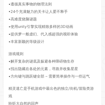
•遵循真实事物的
物理
法则
•24个充满魅力的
关卡
让人爱不释手
•高难度烧脑谜题
•使用unity引擎实现精致多样的
3D
动画
•提供梦一般虚幻、代入感超强的视听体验
•丰富新颖的等级设计
游戏规则
•解开复杂的谜底及躲避各种障碍物生存
•找出隐藏在各处的元素，寻路并收集星星
•方向键与跳跃键全部 – 需要简单操作与一些运气
精灵逃亡是手机游戏中最出色的
独立
/街机/冒险类游
戏
聆听大自然的回声