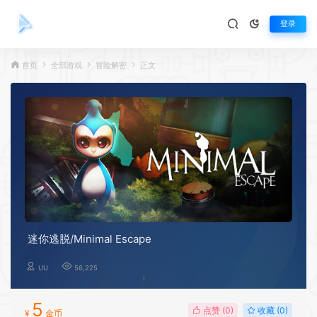
登录
首页
全部游戏
冒险解密
正文
迷你逃脱/Minimal Escape
UU
56,225
5
点赞 (
0
)
收藏 (0)
¥
金币