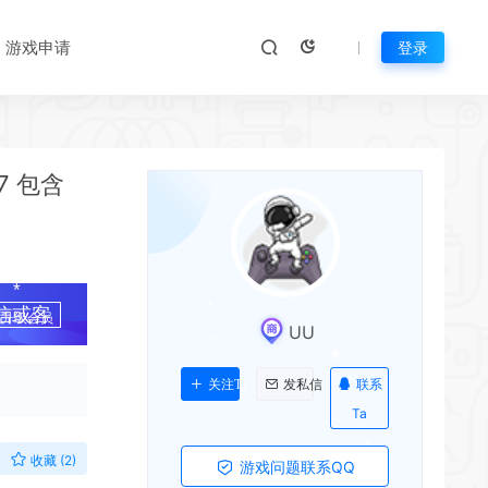
游戏申请
登录
*
7 包含
信或客
升级会员
UU
*
联系
关注Ta
发私信
*
*
Ta
收藏 (2)
游戏问题联系QQ
*