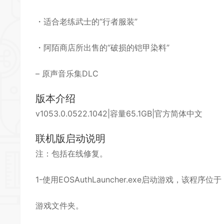
*
・适合老练武士的“行者服装”
・阿陌商店所出售的“破损的铠甲染料”
– 原声
音乐
集DLC
版本介绍
v1053.0.0522.1042|容量65.1GB|官方简体中文
*
联机版启动说明
注：包括在线修复。
*
1-使用EOSAuthLauncher.exe启动游戏，该程序位于
*
游戏文件夹。
*