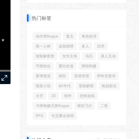
热门标签
*
*
*
动作类Rogue
复古
角色扮演
第一人称
桌面棋牌
多人
武术
*
冒险解密类
女性主角
马匹
真人互动
*
*
可模组化
重玩价值
牌组构建
赛博朋克
殖民
资源管理
即时含暂停
视觉小说
80年代
冒险解密
枪战射击
太空
2D
制作
恐怖游戏
*
卡牌构建式类Rogue
模拟飞行
二维
RPG
社交聚会游戏