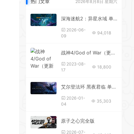
热门文章
2026年8月8日 星期六
*
*
深海迷航2：异星水域 单机/网络联机 更新v0.10.3.115506
2026-06-
94,018
09
*
战神4/God of War（更新v1.013-斗战狂神-奎爷的裁决+全DLC）
2023-08-
18,800
17
*
*
*
艾尔登法环 黑夜君临 单机/网络联机 -(更新v1.03.1-DLC)
*
2026-01-
*
35,303
04
原子之心完全版
2026-07-