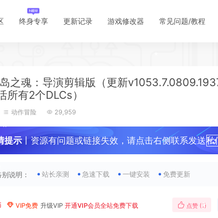
*
区
终身专享
更新记录
游戏修改器
常见问题/教程
*
之魂：导演剪辑版（更新v1053.7.0809.193
活所有2个DLCs）
动作冒险
29,959
情提示
丨资源有问题或链接失效，请点击右侧联系发送私
！
*
站长亲测
急速下载
一键安装
免费更新
特别说明：
*
币
VIP免费
升级VIP
开通VIP会员全站免费下载
点赞 (
1
)
*