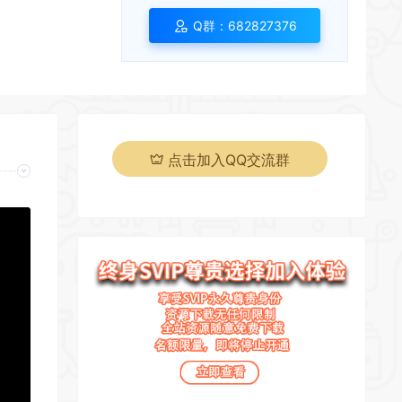
*
Q群：682827376
*
*
点击加入QQ交流群
*
*
*