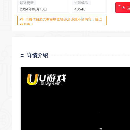
最近更新
资源编号
*
*
2024年08月16日
40546
*
当前信息若含有黄赌毒等违法违规不良内容，请点
此举报！
*
详情介绍
*
*