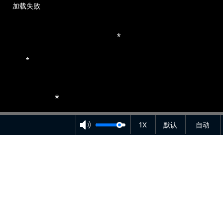
*
加载失败
*
*
*
1X
默认
自动
*
*