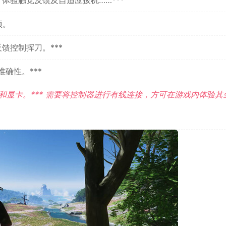
项。
馈控制挥刀。***
确性。***
脑和显卡。*** 需要将控制器进行有线连接，方可在游戏内体验其