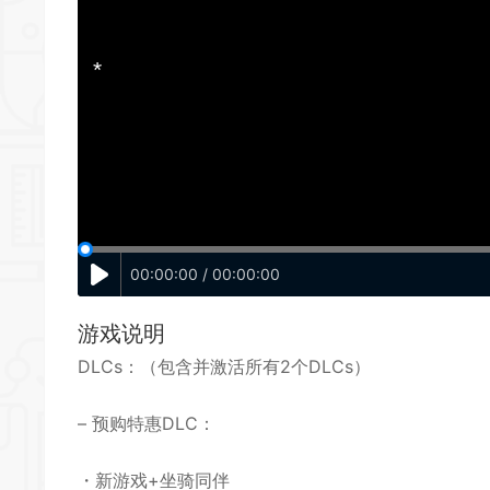
*
*
*
*
*
*
00:00:00 / 00:00:00
游戏说明
*
DLCs：（包含并激活所有2个DLCs）
*
– 预购特惠DLC：
*
・新游戏+坐骑同伴