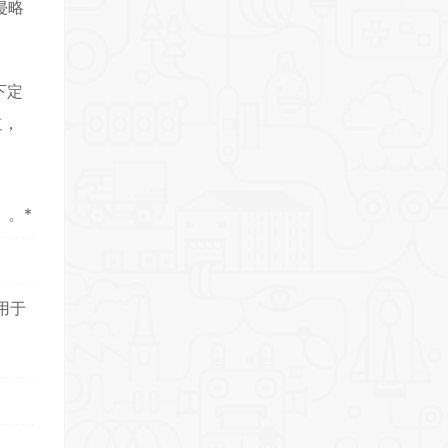
侵略
下定
道，
》。*
和用于