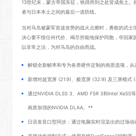
13世纪末，蒙古帝国东征，铁蹄所到之处皆成焦土
者与日本本土之间的最后一道防线。
当对马岛被蒙军首波攻势的战火点燃时，勇敢的武士
决心要不惜任何代价、竭尽所能地保护同胞，夺回家园
以非常之法，为对马岛的自由而战。
解锁全新帧率和专为各类硬件定制的画质选项，从高端电脑
新增对超宽屏 (21:9)、极宽屏 (32:9) 及三屏模
通过NVIDIA DLSS 3、AMD FSR 3和Intel
画质加强的NVIDIA DLAA。**
日语发音口型同步：通过电脑实时渲染出的过场动
选择动作控制方式：使用有线DualSense™
控制器