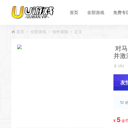
*
首页
全部游戏
免费专
*
*
首页
全部游戏
动作冒险
正文
*
对马岛
并激
*
UU
友
服
*
5
¥
金