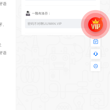
牙语
一颗布洛芬：
密码不对啊UUWAN.VIP
牙、
UU：
兰
看下损坏的文件 尝试重新下载损坏文件
牙语
zy002694：
有文件损坏，导致无法进入游戏，请更新