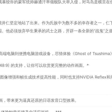
。残暴狡诈的蒙军统帅赫通汗率领舰队大举入侵，对马岛是横亘在
境井仁坚定地站了出来。作为氏族中为数不多的幸存者之一，仁
。他必须放弃毕生秉承的武士之路，开辟一条全新的“战鬼”之
到便携电脑游戏设备，尽情体验《Ghost of Tsushima
式 (48:9) 的支持，让你可以欣赏更完整的
动作
画面。*
 XeSS等图像增强和帧生成技术提高性能，同时也支持NVIDIA Reflex
画，带来更为逼真还原的日语发音口型效果。
，体验触觉反馈及自适应扳机……***