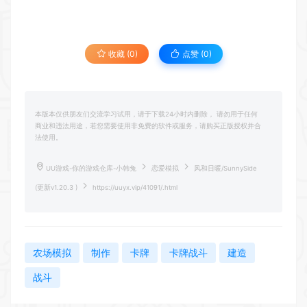
收藏 (0)
点赞 (
0
)
本版本仅供朋友们交流学习试用，请于下载24小时内删除， 请勿用于任何
商业和违法用途，若您需要使用非免费的软件或服务，请购买正版授权并合
法使用。
UU游戏-你的游戏仓库-小韩兔
恋爱模拟
风和日暖/SunnySide
(更新v1.20.3 )
https://uuyx.vip/41091/.html
农场模拟
制作
卡牌
卡牌战斗
建造
战斗