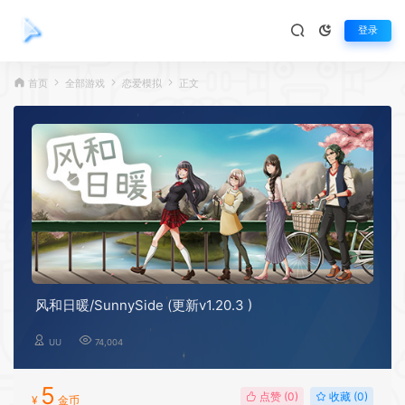
登录
首页
全部游戏
恋爱模拟
正文
风和日暖/SunnySide (更新v1.20.3 )
UU
74,004
5
点赞 (
0
)
收藏 (0)
¥
金币