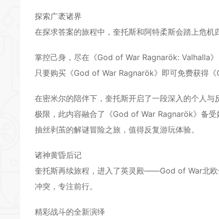
探索广袤诸界
*
在探求答案的旅程中，奎托斯和阿特柔斯会踏上危机
掌控己身，尽在《God of War Ragnarök: Valhalla》
只要购买《God of War Ragnarök》即可
免费
获得《Go
*
在密米尔的陪伴下，奎托斯开启了一段深入的个人与
极限，此内容融合了《God of War Ragnarök
抽丝剥茧的解谜
冒险
之旅，值得反复游玩体验。
诸神黄昏后记
奎托斯再续旅程，进入了英灵殿——God of Wa
*
冲突，专注前行。
精彩战斗的全新演绎