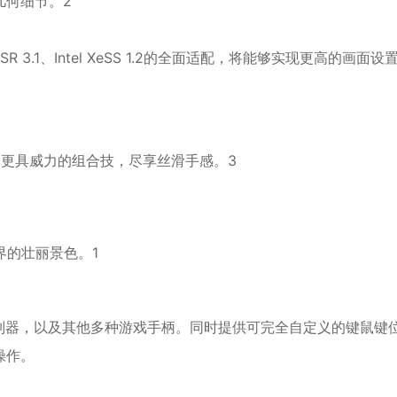
几何细节。2
yFX™ FSR 3.1、Intel XeSS 1.2的全面适配，将能够实现更高的画面
并打出更具威力的组合技，尽享丝滑手感。3
界的壮丽景色。1
e®无线控制器，以及其他多种游戏手柄。同时提供可完全自定义的键鼠键
操作。