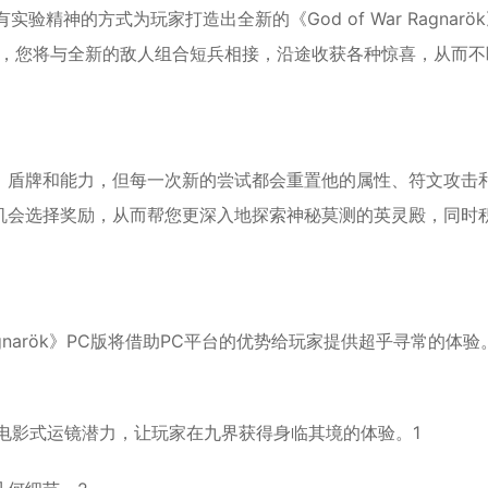
实验精神的方式为玩家打造出全新的《God of War Ragnarö
alhalla》中，您将与全新的敌人组合短兵相接，沿途收获各种惊喜，从而
、盾牌和能力，但每一次新的尝试都会重置他的属性、符文攻击
机会选择奖励，从而帮您更深入地探索神秘莫测的英灵殿，同时
r Ragnarök》PC版将借助PC平台的优势给玩家提供超乎寻常的体验
电影式运镜潜力，让玩家在九界获得身临其境的体验。1