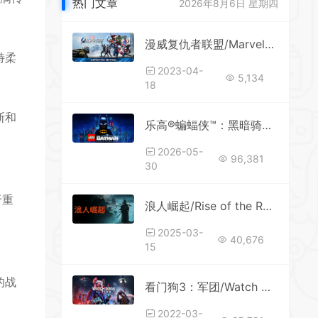
热门文章
2026年8月6日 星期四
*
漫威复仇者联盟/Marvels Avengers（更新v2.8.2）
特柔
2023-04-
5,134
18
斯和
乐高®蝙蝠侠™：黑暗骑士之遗 单机/同屏双人
2026-05-
96,381
30
*
*
于重
浪人崛起/Rise of the Ronin
*
2025-03-
40,676
15
*
*
的战
看门狗3：军团/Watch Dogs: Legion（v1.5.6-终极版+高清材质包+赠尼格清除计划MOD）
2022-03-