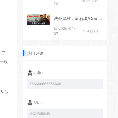
25,791
14
法外枭雄：滚石城/Crime Boss: Rockay City 单机/网络联机（更新v1.20.0.0—更新DLC）
2026-04-
41,126
07
向了
热门评论
出一段
*
小希：
*
*
666666666666666
内心
UU：
*
小写的密码哈