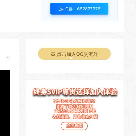
*
Q群：682827376
*
*
*
*
点击加入QQ交流群
*
*
*
*