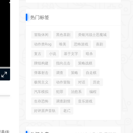
*
热门标签
*
冒险休闲
黑色喜剧
类银河战士恶魔城
*
*
动作类Rog
唯美
恐怖游戏
喜剧
复古
小说
基于文字
暗杀
*
牌组构建
指向点击
策略战棋
弹幕射击
调查
策略
自走棋
极简主义
动作冒险
对话
历史
*
汽车模拟
犯罪
治愈系
编程
*
生存恐怖
调查剧情
音乐游戏
好评原声音轨
老式
*
段充满传