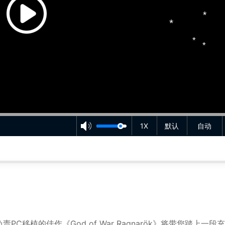
*
*
1X
默认
自动
*
*
*
*
*
*
active负责PC移植的佳作《God of War Ragnarök》将带您踏上一