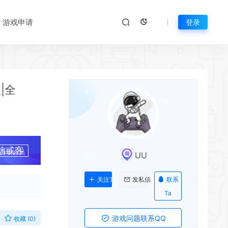
*
游戏申请
登录
版|全
*
信或客
升级会员
UU
联系
关注Ta
发私信
Ta
游戏问题联系QQ
收藏 (0)