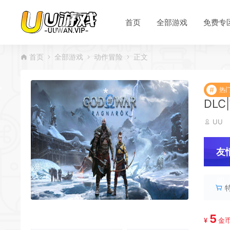
首页
全部游戏
免费专
首页
全部游戏
动作冒险
正文
#
热
DLC
UU
友
服
5
¥
金