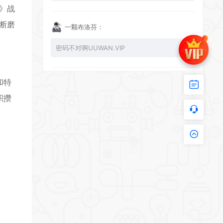
k》战
不断磨
一颗布洛芬：
*
密码不对啊UUWAN.VIP
和特
UU：
积攒
看下损坏的文件 尝试重新下载损坏文件
zy002694：
。
有文件损坏，导致无法进入游戏，请更新