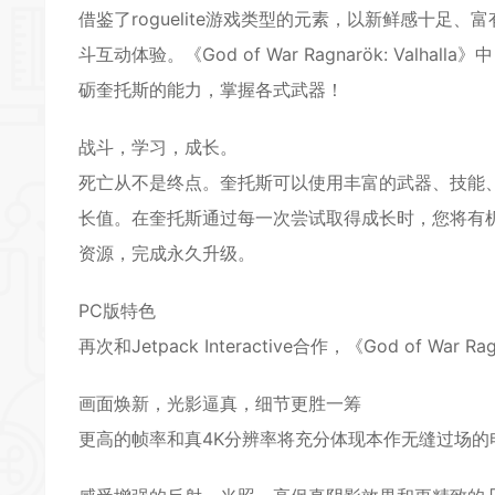
借鉴了roguelite游戏类型的元素，以新鲜感十足、富有
斗互动体验。《God of War Ragnarök: V
砺奎托斯的能力，掌握各式武器！
战斗，学习，成长。
死亡从不是终点。奎托斯可以使用丰富的武器、技能
长值。在奎托斯通过每一次尝试取得成长时，您将有
资源，完成永久升级。
PC版特色
再次和Jetpack Interactive
合作
，《God of Wa
画面焕新，光影逼真，细节更胜一筹
更高的帧率和真4K分辨率将充分体现本作无缝过场的