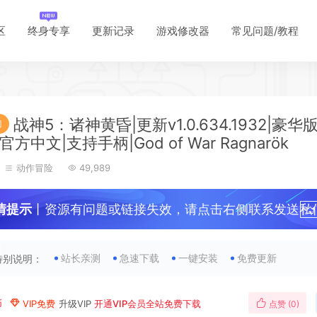
区
终身专享
更新记录
游戏修改器
常见问题/教程
战神5：诸神黄昏|更新v1.0.634.1932|豪华
门
|官方中文|支持手柄|God of War Ragnarök
动作冒险
49,989
情提示
丨资源有问题或链接失效，请点击右侧联系发送私
*
！
站长亲测
急速下载
一键安装
免费更新
特别说明：
*
币
VIP免费
升级VIP
开通VIP会员全站免费下载
点赞 (
0
)