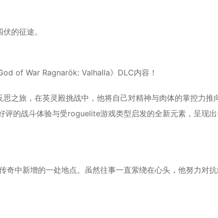
*
四伏的征途。
d of War Ragnarök: Valhalla》DLC内容！
*
反思之旅，在英灵殿挑战中，他将自己对精神与肉体的掌控力推
》备受好评的战斗体验与受roguelite游戏类型启发的全新元素，呈现
*
r北欧传奇中新增的一处地点。虽然往事一直萦绕在心头，他努力
对抗
*