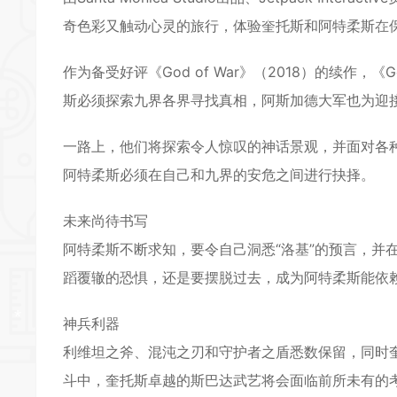
奇色彩又触动心灵的旅行，体验奎托斯和阿特柔斯在
作为备受好评《God of War》（2018）的续作，《G
*
斯必须探索九界各界寻找真相，阿斯加德大军也为迎
*
*
一路上，他们将探索令人惊叹的神话景观，并面对各
*
阿特柔斯必须在自己和九界的安危之间进行抉择。
未来尚待书写
阿特柔斯不断求知，要令自己洞悉“洛基”的预言，并
*
蹈覆辙的恐惧，还是要摆脱过去，成为阿特柔斯能依
神兵利器
*
利维坦之斧、混沌之刃和守护者之盾悉数保留，同时
*
斗中，奎托斯卓越的斯巴达武艺将会面临前所未有的
*