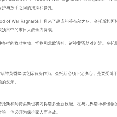
保护与放手之间的摇摆和挣扎。
*
od of War Ragnarök》迎来了肆虐的芬布尔之冬。奎托斯和阿
接预言中的末日大战全力备战。
种各样的敌对生物、怪物和北欧诸神。诸神黄昏劫难迫近。奎托
*
在诸神黄昏降临之际有所作为。奎托斯必须下定决心，是要受缚
赖的父亲。
*
奎托斯和阿特柔斯也将习得诸多全新技能。在与九界诸神和怪物
*
考验，他必须为保护家人而奋战。