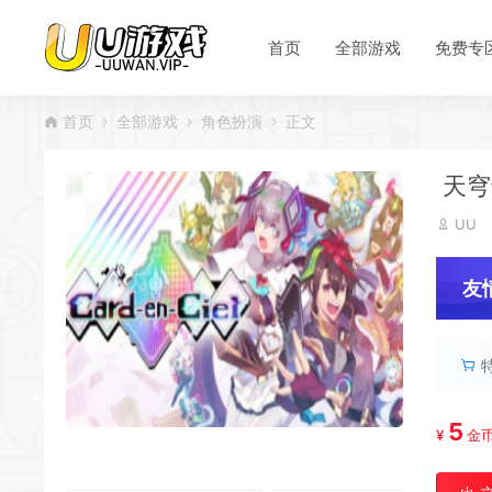
首页
全部游戏
免费专
首页
全部游戏
角色扮演
正文
*
*
天穹卡
UU
友
服
5
¥
金
*