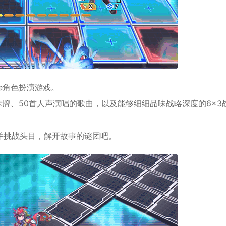
e
角色扮演
游戏。
卡牌、50首人声演唱的歌曲，以及能够细细品味
战略
深度的6×3
并挑战头目，解开故事的谜团吧。