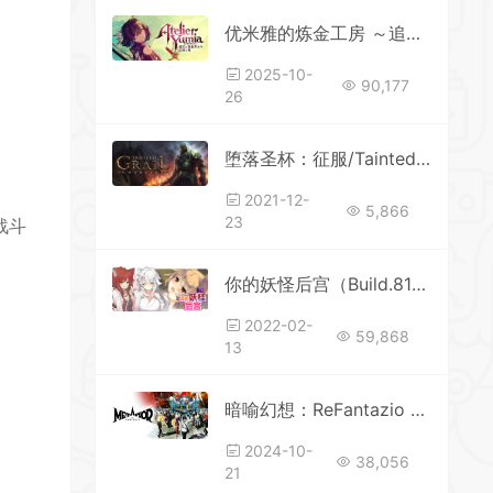
优米雅的炼金工房 ～追忆之炼金术士与幻创之地～更新v1.0.5.1—更新阿拉迪西亚DLC
2025-10-
90,177
26
堕落圣杯：征服/Tainted Grail: Conquest（v1.01a）xht
2021-12-
5,866
23
战斗
你的妖怪后宫（Build.8170202）
2022-02-
59,868
13
暗喻幻想：ReFantazio （更新v1.0.2.0）
2024-10-
38,056
21