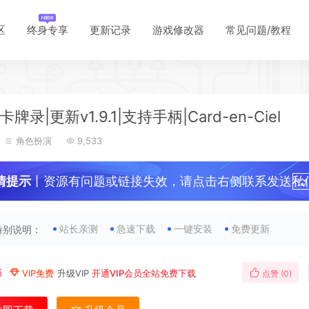
区
终身专享
更新记录
游戏修改器
常见问题/教程
*
牌录|更新v1.9.1|支持手柄|Card-en-Ciel
*
角色扮演
9,533
*
情提示
丨资源有问题或链接失效，请点击右侧联系发送私
！
站长亲测
急速下载
一键安装
免费更新
特别说明：
币
VIP免费
升级VIP
开通VIP会员全站免费下载
点赞 (
0
)