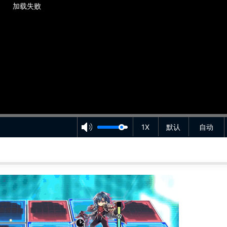
加载失败
1X
默认
自动