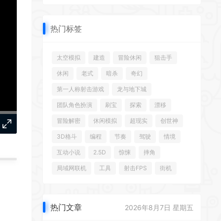
热门标签
太空模拟
建造
冒险休闲
狙击手
休闲
老式
暗杀
奇幻
第一人称射击游戏
龙与地下城
团队角色扮演
刷宝
探索
漂移
冒险解密
休闲模拟
超现实
创世神
3D格斗
编程
节奏
驾驶
情境
互动小说
2.5D
惊悚
摔角
局域网联机
工具
射击FPS
街机
热门文章
2026年8月7日 星期五