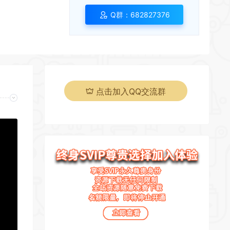
*
Q群：682827376
点击加入QQ交流群