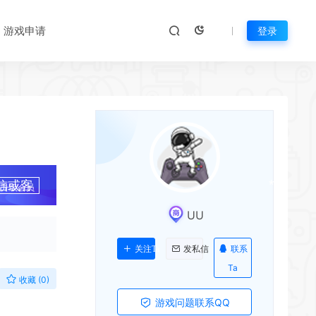
游戏申请
登录
*
*
信或客
*
升级会员
UU
联系
关注Ta
发私信
Ta
收藏 (0)
游戏问题联系QQ