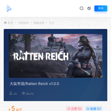
登录
首页
全部游戏
策略游戏
正文
大鼠帝国/Ratten Reich v1.0.0
UU
49,212
5
点赞 (
0
)
收藏 (0)
¥
金币