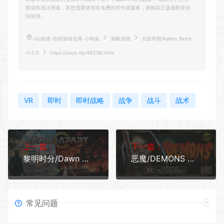
商业和违法用途，若您需要使用非免费的软件或服务，请购买正版授权并合
法使用。
UU游戏-你的游戏仓库-小韩兔
策略游戏
大鼠帝国/Ratten Reich
v1.0.0
https://uuyx.vip/46238/.html
VR
即时
即时战略
战争
战斗
战术
上一篇：
下一篇：
黎明时分/Dawn Apart
恶魔/DEMONS 单机/网络联机
常见问题