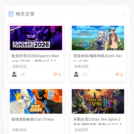
相关文章
电竞经理2026/Esports Man
黑暗神祇/晦暗神祇/Dark Dei
ager 2026 （更新v1.0.2.20
ty v1.58
策略游戏
策略游戏
260714）
UU
UU
5
5
猫咪国际象棋/Cat Chess
杀戮尖塔2/Slay the Spire 2
单机/网络联机 更新v0.103.3
策略游戏
游戏推荐