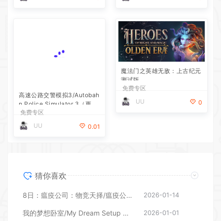
魔法门之英雄无敌：上古纪元
测试版
免费专区
高速公路交警模拟3/Autobah
UU
0
n Police Simulator 3（更新
免费专区
v1.4.1—更新超速监视区DL
C）
UU
0.01
猜你喜欢
8日：瘟疫公司：物竞天择/瘟疫公司：进化/Plague Inc: Evolved 更新v1.22.1.5
2026-01-14
我的梦想卧室/My Dream Setup （更新v30.10.2025—更新模拟赛车DLC）
2026-01-01