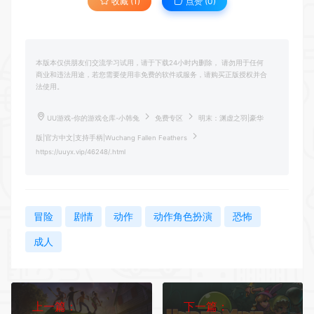
收藏 (1)
点赞 (
0
)
本版本仅供朋友们交流学习试用，请于下载24小时内删除， 请勿用于任何
商业和违法用途，若您需要使用非免费的软件或服务，请购买正版授权并合
法使用。
UU游戏-你的游戏仓库-小韩兔
免费专区
明末：渊虚之羽|豪华
版|官方中文|支持手柄|Wuchang Fallen Feathers
https://uuyx.vip/46248/.html
冒险
剧情
动作
动作角色扮演
恐怖
成人
上一篇：
下一篇：