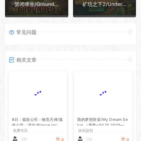
禁闭求生/Grounded 单机/支持网络联机 （更新v1.4.7.4815 单机/网络联机）
矿坑之下2/UnderMine 2 单机/同屏双人
常见问题
相关文章
8日：瘟疫公司：物竞天择/瘟
我的梦想卧室/My Dream Se
疫公司：进化/Plague Inc: E
tup （更新v30.10.2025—更
免费专区
休闲益智
volved 更新v1.22.1.5
新模拟赛车DLC）
UU
UU
0
0