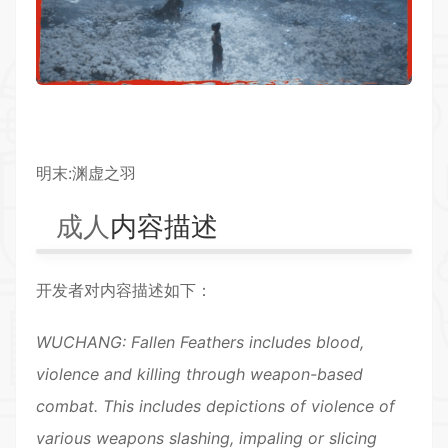
明末:渊虚之羽
成人
内容描述
开发者对内容描述如下：
WUCHANG: Fallen Feathers includes blood,
violence and killing through weapon-based
combat. This includes depictions of violence of
various weapons slashing, impaling or slicing