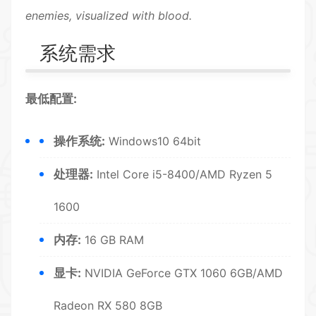
enemies, visualized with blood.
系统需求
最低配置:
操作系统:
Windows10 64bit
处理器:
Intel Core i5-8400/AMD Ryzen 5
1600
内存:
16 GB RAM
显卡:
NVIDIA GeForce GTX 1060 6GB/AMD
Radeon RX 580 8GB