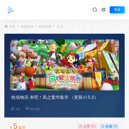
登录
首页
全部游戏
模拟经营
正文
牧场物语 来吧！风之繁华集市 （更新v1.5.0）
UU
85,436
5
点赞 (
0
)
收藏 (1)
¥
金币