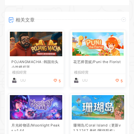
相关文章
POJANGMACHA :韩国街头
花艺师普妮/Puni the Florist
小吃模拟器
模拟经营
模拟经营
UU
UU
5
5
月光岭物语/Moonlight Peak
珊瑚岛/Coral Island（更新v
s v1.44
1.3.1247 单机/网络联机）