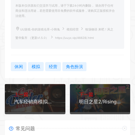
本版本仅供朋友们交流学习试用，请于下载24小时内删除， 请勿用于任何
商业和违法用途，若您需要使用非免费的软件或服务，请购买正版授权并合
法使用。
UU游戏-你的游戏仓库-小韩兔
模拟经营
牧场物语 来吧！风之
繁华集市 （更新v1.5.0）
https://uuyx.vip/46628/.html
休闲
模拟
经营
角色扮演
上一篇：
下一篇：
汽车经销商模拟器/Car Dealer Simulator 更新v04.06.2026—更新Up 2 You DLC
明日之星2/Rising Star 2 更新v2.98.397—更新整容手术惨剧DLC
常见问题