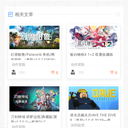
相关文章
幻兽帕鲁/Palworld 单机/网
银白钢铁X 1+2 双重收藏辑
络联机 （更新v1.0.1.10619）
动作冒险
动作冒险
UU
UU
5
5
潜水员戴夫/DAVE THE DIVE
刀剑神域 碎梦边境|典藏版|更
R（更新v1.0.6.2039—更新D
新v1.7.0.0—更新DLC
休闲益智
LC）
动作冒险