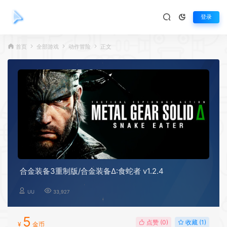
登录
首页
全部游戏
动作冒险
正文
合金装备3重制版/合金装备Δ:食蛇者 v1.2.4
UU
33,927
5
点赞 (
0
)
收藏 (1)
¥
金币