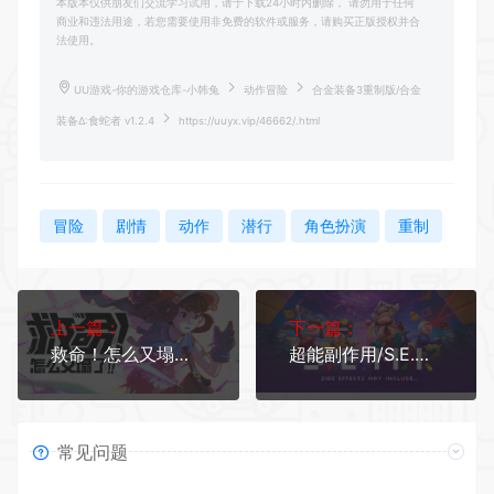
本版本仅供朋友们交流学习试用，请于下载24小时内删除， 请勿用于任何
商业和违法用途，若您需要使用非免费的软件或服务，请购买正版授权并合
法使用。
UU游戏-你的游戏仓库-小韩兔
动作冒险
合金装备3重制版/合金
装备Δ:食蛇者 v1.2.4
https://uuyx.vip/46662/.html
冒险
剧情
动作
潜行
角色扮演
重制
上一篇：
下一篇：
救命！怎么又塌了!/Haste (更新v1.9.b 单机/网络联机)
超能副作用/S.E.M.I. 单机/网络联机
常见问题