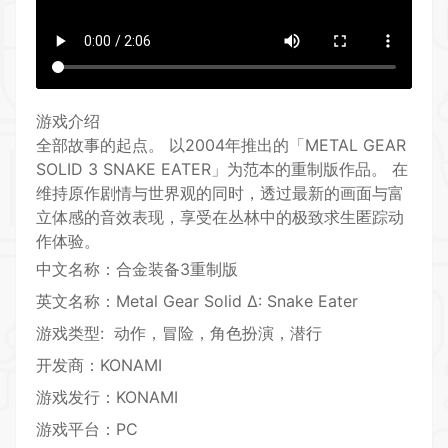
游戏介绍
全部故事的起点。 以2004年推出的「METAL GEAR
SOLID 3 SNAKE EATER」为范本的
重制
版作品。 在
维持原作
剧情
与世界观的同时，透过最新的画面与富
立体感的音效表现，享受在丛林中的极致求生匿踪
动
作
体验。
中文名称：合金装备3重制版
英文名称：Metal Gear Solid Δ: Snake Eater
游戏类型: 动作，
冒险
，
角色扮演
，
潜行
开发商：KONAMI
游戏发行：KONAMI
游戏平台：PC