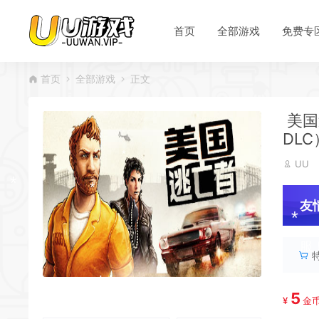
首页
全部游戏
免费专
首页
全部游戏
正文
美国逃
DLC
UU
友
服
*
5
*
¥
金