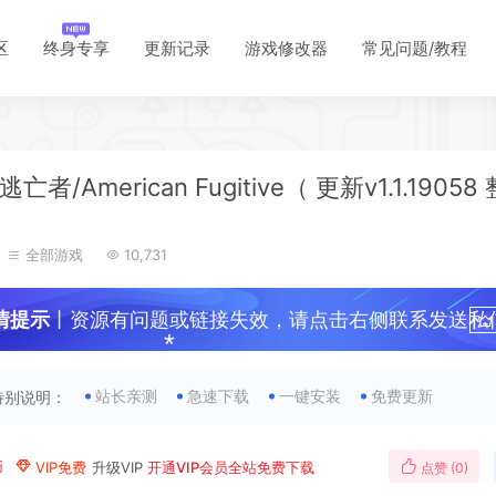
区
终身专享
更新记录
游戏修改器
常见问题/教程
*
亡者/American Fugitive（ 更新v1.1.19058
）
全部游戏
10,731
情提示
丨资源有问题或链接失效，请点击右侧联系发送私
！
站长亲测
急速下载
一键安装
免费更新
特别说明：
币
VIP免费
升级VIP
开通VIP会员全站免费下载
点赞 (
0
)
*
*