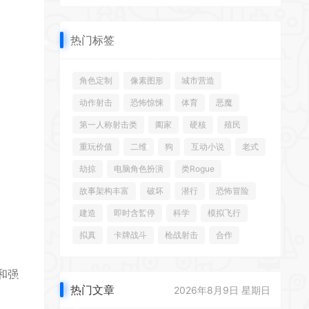
热门标签
*
角色定制
像素图形
城市营造
*
动作射击
恐怖惊悚
体育
恶魔
第一人称射击类
阖家
硬核
殖民
重玩价值
二维
狗
互动小说
老式
*
*
劫掠
电脑角色扮演
类Rogue
*
故事架构丰富
破坏
潜行
恐怖冒险
建造
即时含暂停
科学
模拟飞行
拟真
卡牌战斗
枪战射击
合作
和强
热门文章
2026年8月9日 星期日