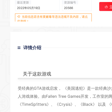
*
最近更新
资源编号
*
2022年05月19日
20566
当前信息若含有黄赌毒等违法违规不良内容，请点
此举报！
*
详情介绍
关于这款游戏
*
受经典的GTA游戏启发， 《美国逃犯》是一款经典
*
*
人游戏体验。由Fallen Tree Games开发，工
*
*
《TimeSplitters》、《Crysis》、《Black》 以及 《