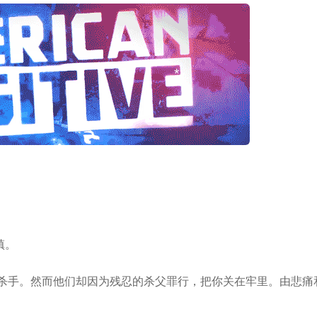
*
*
*
*
*
*
镇。
*
也不是杀手。然而他们却因为残忍的杀父罪行，把你关在牢里。由悲痛
*