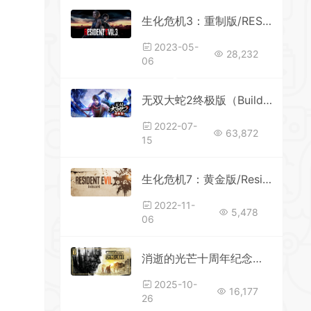
生化危机3：重制版/RESIDENT EVIL 3（更新V20230427-最终死斗+新增光线追踪+全DLC）
。
*
2023-05-
28,232
06
*
*
无双大蛇2终极版（Build.8819811+DLC）
2022-07-
*
63,872
15
*
生化危机7：黄金版/Resident Evil 7 Biohazard
2022-11-
*
5,478
06
*
消逝的光芒十周年纪念版 更新 v1.54.0 单机/网络联机
2025-10-
16,177
*
26
*
*