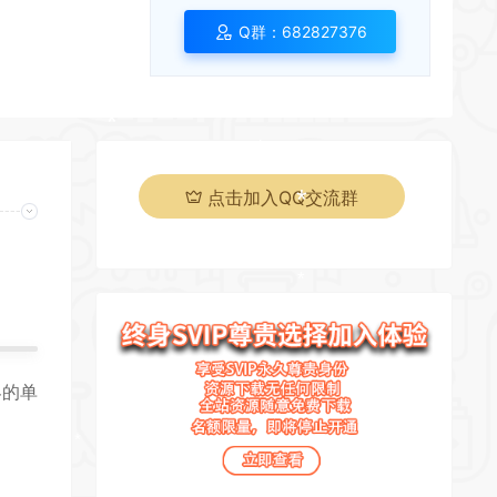
Q群：682827376
*
点击加入QQ交流群
*
*
界的单
*
*