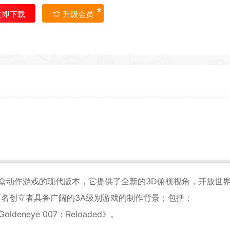
*
立即下载
升级会员
*
*
*
*
沙盒动作游戏的现代版本，它提供了全新的3D俯视视角，开放世
作室的两名创立者具备广阔的3A级别游戏的制作背景；包括：
*
*
Goldeneye 007：Reloaded》。