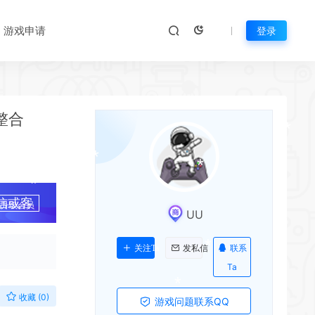
游戏申请
登录
*
 整合
*
信或客
升级会员
UU
联系
关注Ta
发私信
Ta
收藏 (0)
游戏问题联系QQ