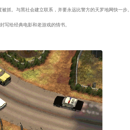
度被抓。与黑社会建立联系，并要永远比警方的天罗地网快一步
*
*
*
一封写给经典电影和老游戏的情书。
*
*
*
*