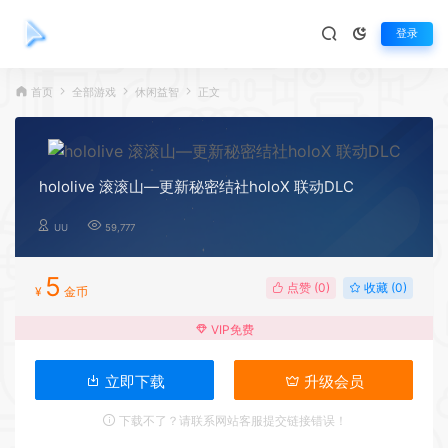
登录
首页
全部游戏
休闲益智
正文
hololive 滚滚山—更新秘密结社holoX 联动DLC
UU
59,777
5
点赞 (
0
)
收藏 (0)
¥
金币
VIP免费
立即下载
升级会员
下载不了？请联系网站客服提交链接错误！