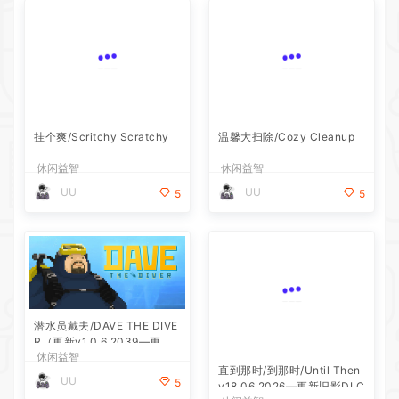
挂个爽/Scritchy Scratchy
温馨大扫除/Cozy Cleanup
休闲益智
休闲益智
UU
UU
5
5
潜水员戴夫/DAVE THE DIVE
R（更新v1.0.6.2039—更新D
休闲益智
LC）
直到那时/到那时/Until Then
UU
5
v18.06.2026—更新旧影DLC