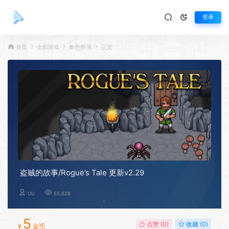
登录
首页
全部游戏
角色扮演
正文
盗贼的故事/Rogue’s Tale 更新v2.29
UU
55,628
5
点赞 (
0
)
收藏 (0)
¥
金币