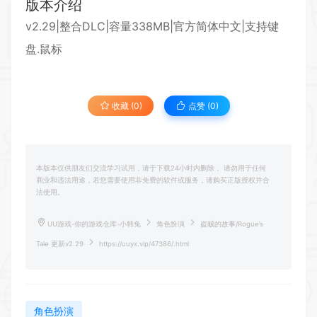
版本介绍
v2.29|整合DLC|容量338MB|官方简体中文|支持键
盘.鼠标
收藏 (0)
点赞 (
0
)
本版本仅供朋友们交流学习试用，请于下载24小时内删除， 请勿用于任何
商业和违法用途，若您需要使用非免费的软件或服务，请购买正版授权并合
法使用。
UU游戏-你的游戏仓库-小韩兔
角色扮演
盗贼的故事/Rogue’s
Tale 更新v2.29
https://uuyx.vip/47386/.html
角色扮演