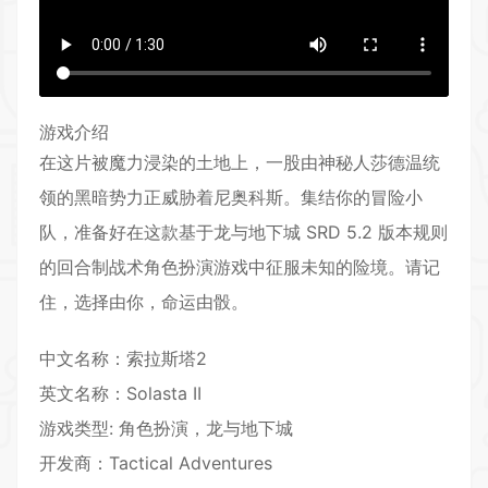
游戏介绍
在这片被魔力浸染的土地上，一股由神秘人莎德温统
领的黑暗势力正威胁着尼奥科斯。集结你的
冒险
小
队，准备好在这款基于龙与地下城 SRD 5.2 版本规则
的
回合制
战术角色扮演
游戏中征服未知的险境。请记
住，选择由你，命运由骰。
中文名称：索拉斯塔2
英文名称：Solasta II
游戏类型:
角色扮演
，龙与地下城
开发商：Tactical Adventures