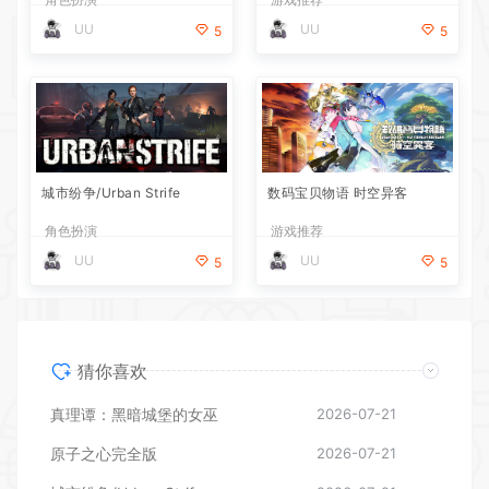
UU
UU
5
5
城市纷争/Urban Strife
数码宝贝物语 时空异客
角色扮演
游戏推荐
UU
UU
5
5
猜你喜欢
真理谭：黑暗城堡的女巫
2026-07-21
原子之心完全版
2026-07-21