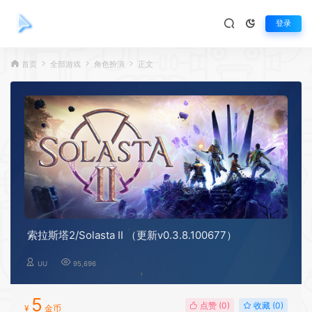
登录
首页
全部游戏
角色扮演
正文
索拉斯塔2/Solasta II （更新v0.3.8.100677）
UU
95,696
5
点赞 (
0
)
收藏 (0)
¥
金币