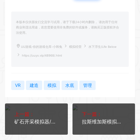
本版本仅供朋友们交流学习试用，请于下载24小时内删除， 请勿用于任何
商业和违法用途，若您需要使用非免费的软件或服务，请购买正版授权并合
法使用。
UU游戏-你的游戏仓库-小韩兔
模拟经营
水下浮生/Life Below
https://uuyx.vip/48968/.html
VR
建造
模拟
水底
管理
上一篇：
下一篇：
矿石开采模拟器/Mineral Mining Simulator
拉斯维加斯模拟器/The House Always Wins