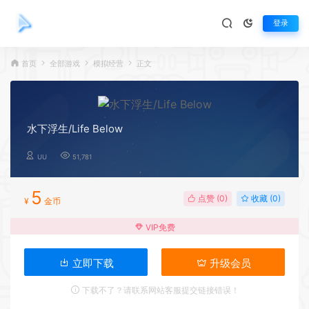
登录
首页
全部游戏
模拟经营
正文
水下浮生/Life Below
UU
51,781
5
点赞 (
0
)
收藏 (0)
¥
金币
VIP免费
立即下载
升级会员
下载不了？请联系网站客服提交链接错误！