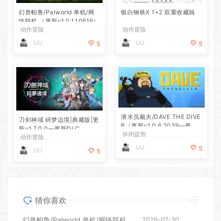
幻兽帕鲁/Palworld 单机/网
银白钢铁X 1+2 双重收藏辑
络联机 （更新v1.0.1.10619）
动作冒险
动作冒险
UU
UU
5
5
潜水员戴夫/DAVE THE DIVE
刀剑神域 碎梦边境|典藏版|更
R（更新v1.0.6.2039—更新D
新v1.7.0.0—更新DLC
休闲益智
LC）
动作冒险
UU
5
UU
5
猜你喜欢
幻兽帕鲁/Palworld 单机/网络联机 （更新v1.0.1.10619）
2026-07-30