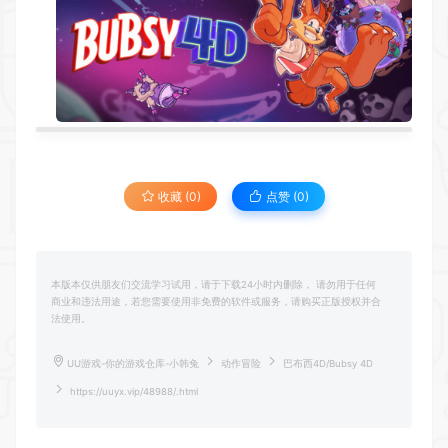
收藏 (0)
点赞 (
0
)
本版本仅供朋友们交流学习试用，请于下载24小时内删除， 请勿用于任何
商业和违法用途，若您需要使用非免费的软件或服务，请购买正版授权并合
法使用。
UU游戏-你的游戏仓库-小韩兔
动作冒险
巴布西4D/Bubsy 4D
https://uuyx.vip/48988/.html