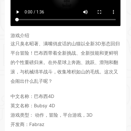
游戏介绍
这只臭名昭著、满嘴俏皮话的山
猫
以全新
3D
形态回归
平台
冒险
！巴布西带着全新挑战、全新技能和更鲜明
的个性重磅归来。在外星球上奔跑、跳跃、滑翔和翻
滚，与机械绵羊
战斗
，收集堆积如山的毛线。这次又
会闹出什么乱子呢？
中文名称：巴布西4D
英文名称：Bubsy 4D
游戏类型 :
动作
，冒险，
平台游戏
，3D
开发商：Fabraz