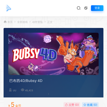
登录
首页
全部游戏
动作冒险
正文
巴布西4D/Bubsy 4D
UU
45,423
5
点赞 (
0
)
收藏 (0)
¥
金币