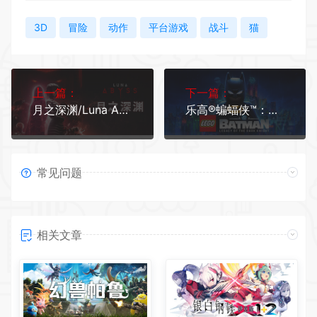
3D
冒险
动作
平台游戏
战斗
猫
上一篇：
下一篇：
月之深渊/Luna Abyss
乐高®蝙蝠侠™：黑暗骑士之遗 单机/同屏双人
常见问题
相关文章