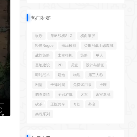
*
热门标签
欢乐
策略战棋SLG
横向滚屏
轻度Rogue
殖民模拟
类银河战士恶魔城
*
*
*
战旗策略
太空模拟
策略
单人
*
基地建设
2D
调查
设计与插画
即时战术
建造
物理
第三人称
*
剧情
子弹时间
免费试用版
推理
调查剧情
全部游戲
火车
密室逃脱
砍杀
正版共享
奇幻
外交
*
类魂系列
*