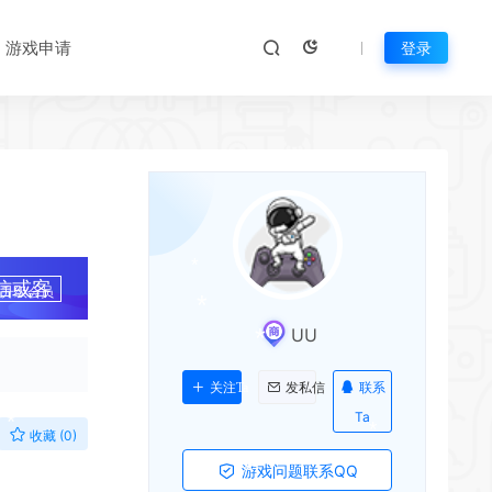
游戏申请
登录
*
*
*
信或客
升级会员
UU
联系
关注Ta
发私信
*
Ta
收藏 (0)
游戏问题联系QQ