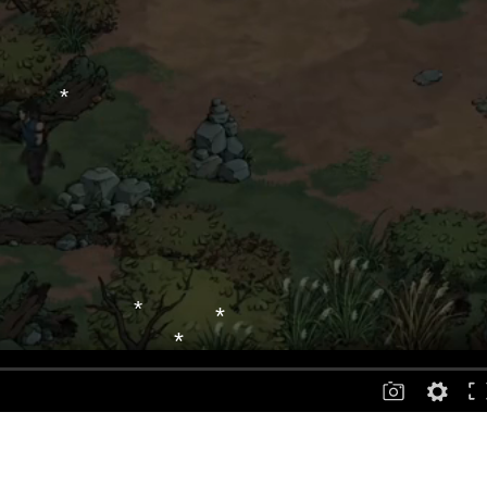
*
*
*
*
*
*
*
*
*