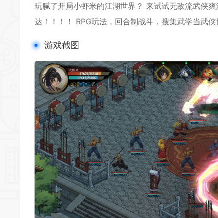
*
玩腻了开局小虾米的江湖世界？ 来试试无敌流武侠爽
*
*
达！！！！
RPG
玩法，
回合制战斗
，搜集武学当武侠
游戏截图
*
*
*
*
*