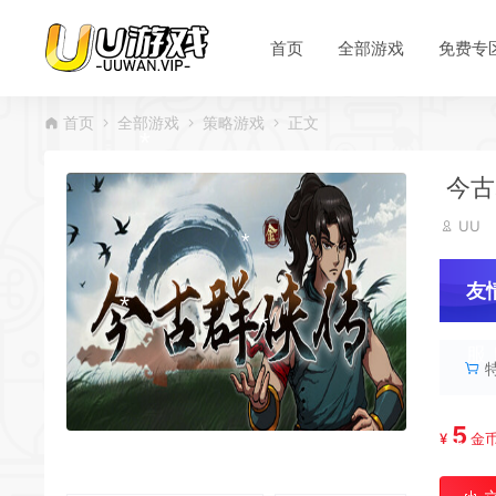
首页
全部游戏
免费专
首页
全部游戏
策略游戏
正文
今古群
*
UU
友
服
*
5
¥
金