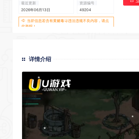
最近更新
资源编号
2026年06月13日
49204
当前信息若含有黄赌毒等违法违规不良内容，请点
*
此举报！
*
*
*
详情介绍
*
*
*
*
*