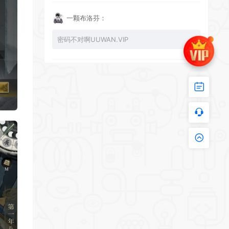
一颗布洛芬：
密码不对啊UUWAN.VIP
UU：
看下损坏的文件 尝试重新下载损坏文件
zy002694：
有文件损坏，导致无法进入游戏，请更新