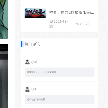
神界：原罪2终极版/Divinity: Original Sin 2（V3.6.117.3735+DLC）
*
2021-12-
8,823
22
*
热门评论
小希：
666666666666666
UU：
小写的密码哈