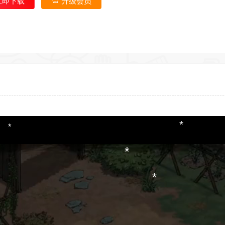
立即下载
升级会员
*
*
*
*
*
*
*
*
*
*