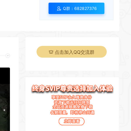
Q群：682827376
*
*
点击加入QQ交流群
*
*
*
*
*
*