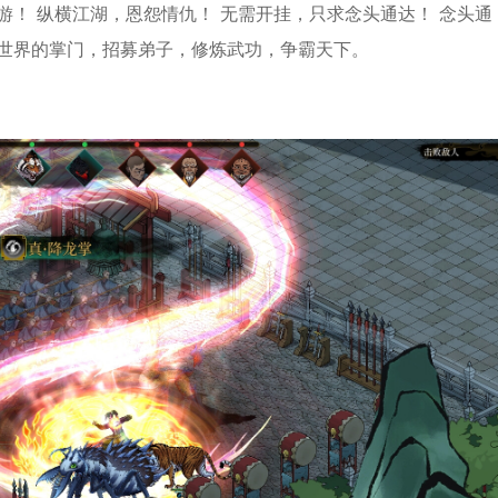
游！ 纵横江湖，恩怨情仇！ 无需开挂，只求念头通达！ 念头通
世界的掌门，招募弟子，修炼武功，争霸天下。
*
*
*