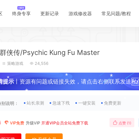
区
终身专享
更新记录
游戏修改器
常见问题/教程
*
*
侠传/Psychic Kung Fu Master
策略游戏
24,556
情提示
丨资源有问题或链接失效，请点击右侧联系发送私
！
站长亲测
急速下载
一键安装
免费更新
特别说明：
*
币
VIP免费
升级VIP
开通VIP会员全站免费下载
点赞 (
1
)