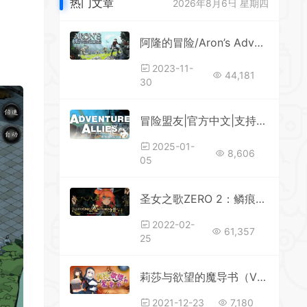
热门文章
2026年8月6日 星期四
*
阿隆的冒险/Aron’s Adventure
2023-11-
*
44,181
30
*
冒险盟友|官方中文|支持手柄|Adventure Allies|冒险同盟
2025-01-
8,606
*
05
*
圣女之歌ZERO 2：鳞痕誓约（Build.8250785+全DLC）
2022-02-
61,357
25
莉莎与欲望的魔导书（V1.02）
2021-12-23
7,180