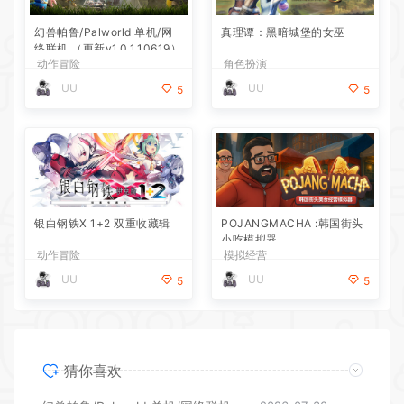
幻兽帕鲁/Palworld 单机/网
真理谭：黑暗城堡的女巫
络联机 （更新v1.0.1.10619）
动作冒险
角色扮演
UU
UU
5
5
银白钢铁X 1+2 双重收藏辑
POJANGMACHA :韩国街头
小吃模拟器
动作冒险
模拟经营
UU
UU
5
5
猜你喜欢