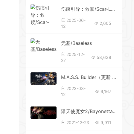
伤痕引导：救赎/Scar-Lead Salvation
2025-06-
2,605
12
无基/Baseless
*
2025-12-
58,639
27
M.A.S.S. Builder（更新 Build.10008904|容量12.3GB|官方简体中文|支持键盘.鼠标.手柄）
2023-03-
6,167
12
猎天使魔女2/Bayonetta 2(v1.0_AndCemu1.25.3c)
2021-12-23
9,911