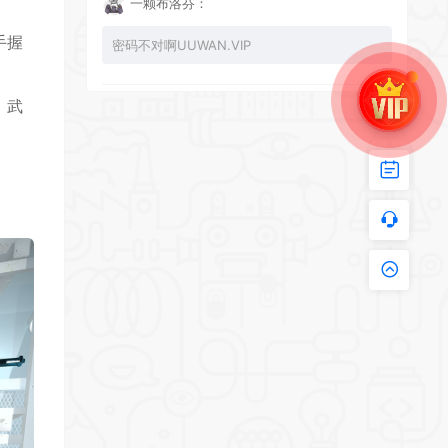
一颗布洛芬：
手握
密码不对啊UUWAN.VIP
。武
UU：
看下损坏的文件 尝试重新下载损坏文件
zy002694：
有文件损坏，导致无法进入游戏，请更新