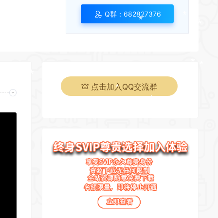
Q群：682827376
*
*
点击加入QQ交流群
*
*
*
*
*