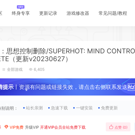
区
终身专享
更新记录
游戏修改器
常见问题/教程
*
*
*
思想控制删除/SUPERHOT: MIND CONTRO
ETE（更新v20230627）
*
全部游戏
6,405
情提示
丨资源有问题或链接失效，请点击右侧联系发送私
*
！
站长亲测
急速下载
一键安装
免费更新
特别说明：
*
币
VIP免费
升级VIP
开通VIP会员全站免费下载
点赞 (
0
)