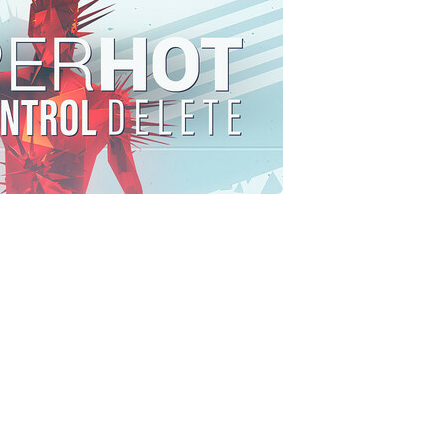
*
*
*
*
*