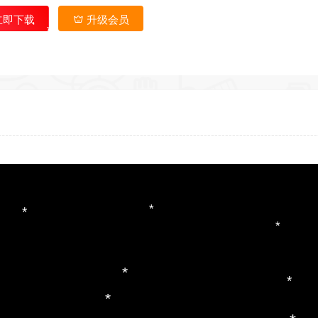
*
*
立即下载
升级会员
*
*
*
*
*
*