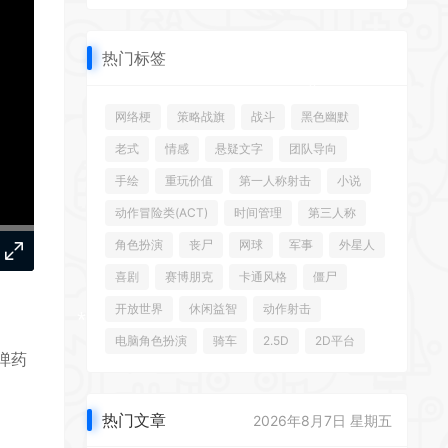
*
热门标签
*
*
网络梗
策略战旗
战斗
黑色幽默
*
老式
情感
悬疑文字
团队导向
手绘
重玩价值
第一人称射击
小说
*
动作冒险类(ACT)
时间管理
第三人称
*
角色扮演
丧尸
网球
军事
外星人
喜剧
赛博朋克
卡通风格
僵尸
*
开放世界
休闲益智
动作射击
*
电脑角色扮演
骑车
2.5D
2D平台
弹药
*
热门文章
2026年8月7日 星期五