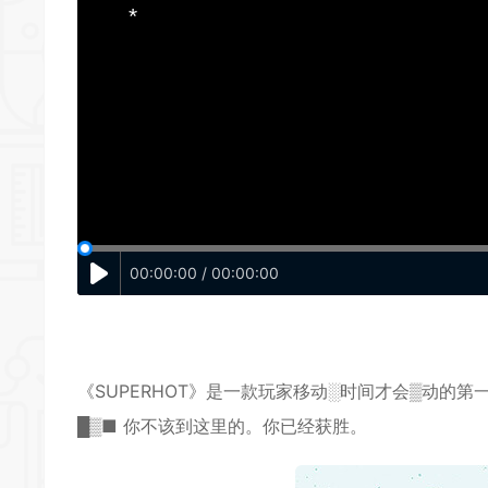
*
*
*
*
*
*
00:00:00 / 00:00:00
《SUPERHOT》是一款玩家移动░时间才会▒动的
第
█▒■ 你不该到这里的。你已经获胜。