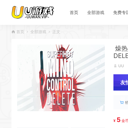
首页
全部游戏
免费专
*
*
首页
全部游戏
正文
燥热：
DEL
UU
*
友
*
服
*
5
¥
金