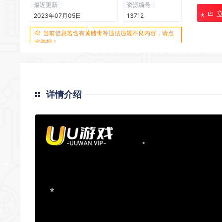
最近更新
资源编号
*
2023年07月05日
13712
*
*
当前信息若含有黄赌毒等违法违规不良内容，请点
此举报！
*
*
*
*
详情介绍
*
*
*
*
*