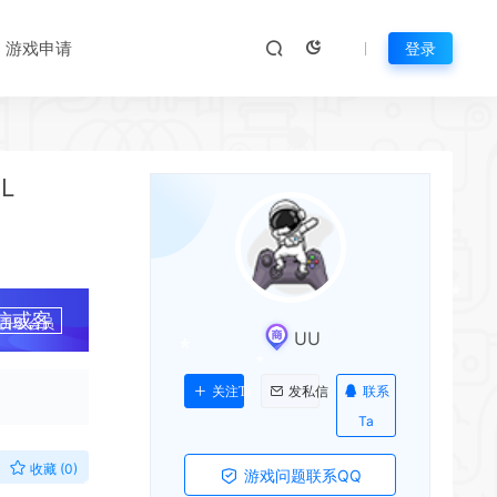
游戏申请
登录
*
L
*
*
*
*
*
信或客
升级会员
UU
联系
关注Ta
发私信
Ta
收藏 (0)
游戏问题联系QQ