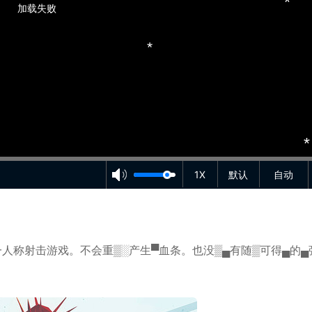
*
加载失败
*
*
*
1X
默认
自动
*
*
一人称射击游戏
。不会重▒░产生▀血条。也没▒▄有随▒可得▄的▄
*