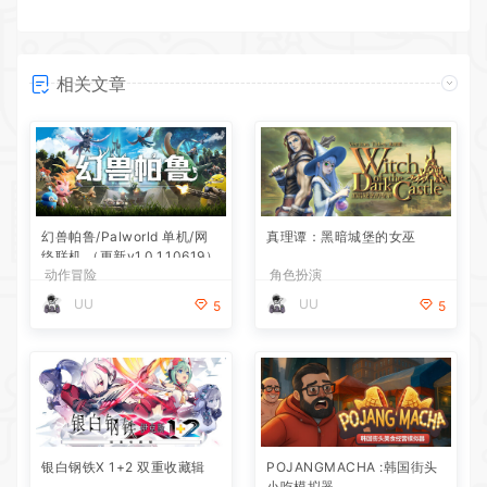
相关文章
幻兽帕鲁/Palworld 单机/网
真理谭：黑暗城堡的女巫
络联机 （更新v1.0.1.10619）
动作冒险
角色扮演
UU
UU
5
5
银白钢铁X 1+2 双重收藏辑
POJANGMACHA :韩国街头
小吃模拟器