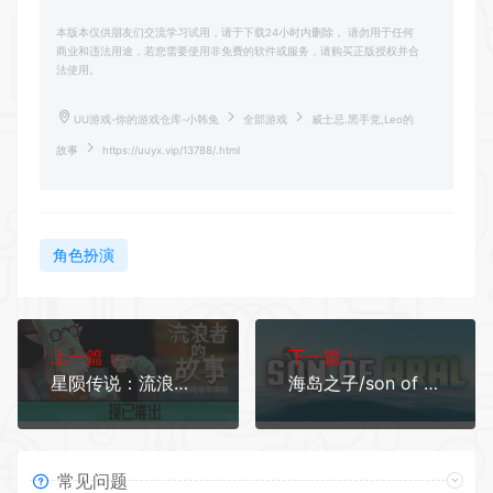
本版本仅供朋友们交流学习试用，请于下载24小时内删除， 请勿用于任何
商业和违法用途，若您需要使用非免费的软件或服务，请购买正版授权并合
法使用。
UU游戏-你的游戏仓库-小韩兔
全部游戏
威士忌.黑手党,Leo的
故事
https://uuyx.vip/13788/.html
角色扮演
上一篇：
下一篇：
星陨传说：流浪者的故事/ Meteorfall: Krumits Tale（集成DLC）
海岛之子/son of aral
常见问题