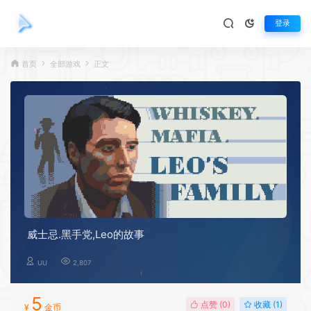
登录
首页
全部游戏
正文
威士忌.黑手党,Leo的故事
UU
2,807
5
点赞 (
0
)
收藏 (1)
¥
金币