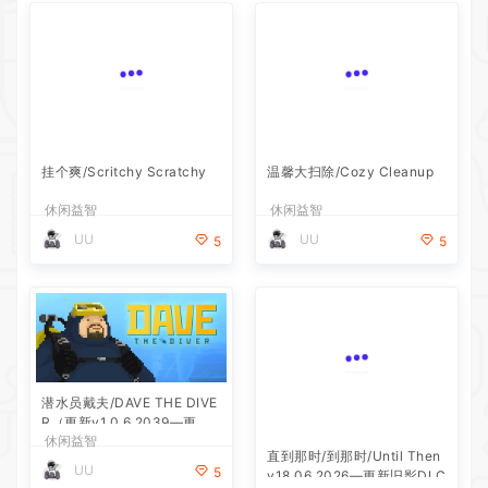
温馨大扫除/Cozy Cleanup
休闲益智
挂个爽/Scritchy Scratchy
UU
5
休闲益智
UU
5
潜水员戴夫/DAVE THE DIVE
R（更新v1.0.6.2039—更新D
休闲益智
LC）
直到那时/到那时/Until Then
UU
5
v18.06.2026—更新旧影DLC