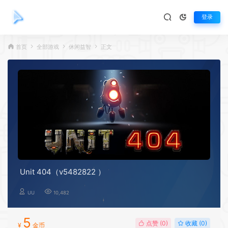
登录
首页
全部游戏
休闲益智
正文
Unit 404（v5482822 ）
UU
10,482
5
点赞 (
0
)
收藏 (0)
¥
金币