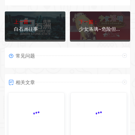
上一篇：
下一篇：
白石洲往事
少女洛璃~危险但合法的初体验/Fraulein Lolita~First Date With You
常见问题
相关文章
幻兽帕鲁/Palworld 单机/网
真理谭：黑暗城堡的女巫
络联机 （更新v1.0.1.10619）