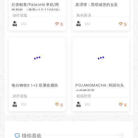
动作冒险
角色扮演
UU
UU
5
5
POJANGMACHA :韩国街头
小吃模拟器
模拟经营
银白钢铁X 1+2 双重收藏辑
UU
5
动作冒险
UU
5
猜你喜欢
幻兽帕鲁/Palworld 单机/网络联机 （更新v1.0.1.10619）
2026-07-30