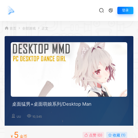
登录
首页
全部游戏
正文
桌面猛男+桌面萌娘系列/Desktop Man
UU
10,545
5
点赞 (
0
)
收藏 (1)
¥
金币