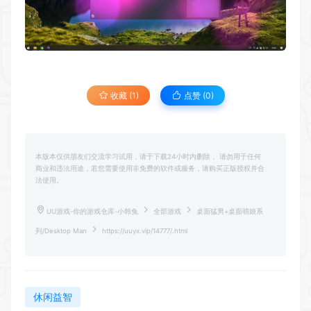
收藏 (1)
点赞 (
0
)
本版本仅供朋友们交流学习试用，请于下载24小时内删除， 请勿用于任何
商业和违法用途，若您需要使用非免费的软件或服务，请购买正版授权并合
法使用。
UU游戏-你的游戏仓库-小韩兔
全部游戏
桌面猛男+桌面萌娘系
列/Desktop Man
https://uuyx.vip/14777/.html
休闲益智