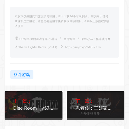
本版本仅供朋友们交流学习试用，请于下载24小时内删除， 请勿用于任何
商业和违法用途，若您需要使用非免费的软件或服务，请购买正版授权并合
法使用。
UU游戏-你的游戏仓库-小韩兔
全部游戏
彩虹小马：格斗就是魔
法/Thems Fightin Herds（v1.4.1）
https://uuyx.vip/15085/.html
格斗游戏
上一篇：
下一篇：
Disc Room（v5716896）
忍者传：三好家的陨落/Tale of Ninja: Fall of the Miyoshi（v5728273）