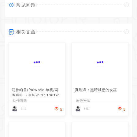
常见问题
相关文章
幻兽帕鲁/Palworld 单机/网
真理谭：黑暗城堡的女巫
络联机 （更新v1.0.1.10619）
动作冒险
角色扮演
UU
UU
5
5