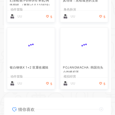
幻兽帕鲁/Palworld 单机/网
真理谭：黑暗城堡的女巫
络联机 （更新v1.0.1.10619）
动作冒险
角色扮演
UU
UU
5
5
银白钢铁X 1+2 双重收藏辑
POJANGMACHA :韩国街头
小吃模拟器
动作冒险
模拟经营
UU
UU
5
5
猜你喜欢