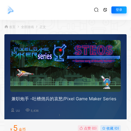
登录
首页
全部游戏
正文
兼职炮手 -吐槽佣兵的哀愁/Pixel Game Maker Series
UU
5,436
5
点赞 (
0
)
收藏 (0)
¥
金币