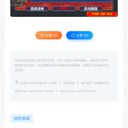
收藏 (0)
点赞 (
0
)
本版本仅供朋友们交流学习试用，请于下载24小时内删除， 请勿用于任何
商业和违法用途，若您需要使用非免费的软件或服务，请购买正版授权并合
法使用。
UU游戏-你的游戏仓库-小韩兔
全部游戏
兼职炮手 -吐槽佣兵的
哀愁/Pixel Game Maker Series
https://uuyx.vip/15373/.html
动作游戏