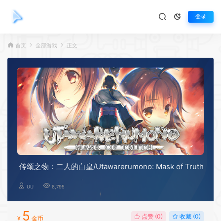
登录
首页
全部游戏
正文
传颂之物：二人的白皇/Utawarerumono: Mask of Truth
UU
8,795
5
点赞 (
0
)
收藏 (0)
¥
金币