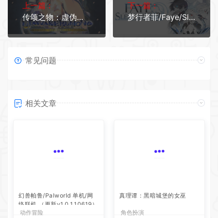
上一篇：
下一篇：
传颂之物：虚伪的假面/Utawarerumono: Mask of Deception
梦行者菲/Faye/Sleepwalker（V1.03）
常见问题
相关文章
幻兽帕鲁/Palworld 单机/网
络联机 （更新v1.0.1.10619）
动作冒险
真理谭：黑暗城堡的女巫
UU
5
角色扮演