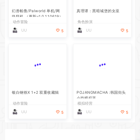
络联机 （更新v1.0.1.10619）
动作冒险
角色扮演
UU
UU
5
5
银白钢铁X 1+2 双重收藏辑
POJANGMACHA :韩国街头
小吃模拟器
动作冒险
模拟经营
UU
UU
5
5
猜你喜欢
幻兽帕鲁/Palworld 单机/网络联机 （更新v1.0.1.10619）
2026-07-30
真理谭：黑暗城堡的女巫
2026-07-21