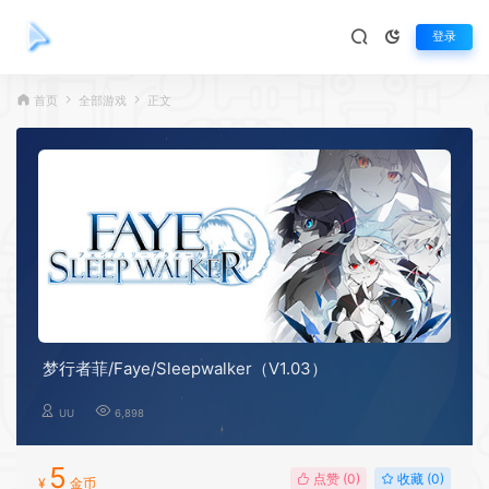
登录
首页
全部游戏
正文
梦行者菲/Faye/Sleepwalker（V1.03）
UU
6,898
5
点赞 (
0
)
收藏 (0)
¥
金币