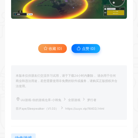
收藏 (0)
点赞 (
0
)
本版本仅供朋友们交流学习试用，请于下载24小时内删除， 请勿用于任何
商业和违法用途，若您需要使用非免费的软件或服务，请购买正版授权并合
法使用。
UU游戏-你的游戏仓库-小韩兔
全部游戏
梦行者
菲/Faye/Sleepwalker（V1.03）
https://uuyx.vip/16402/.html
动作游戏